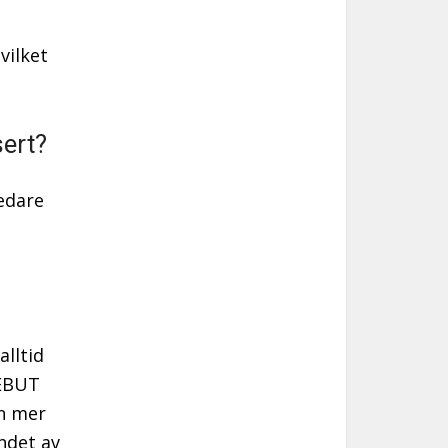
vilket
ert?
edare
alltid
DEBUT
en mer
ndet av