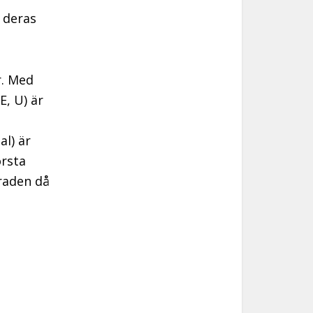
 deras
r. Med
E, U) är
al) är
örsta
graden då