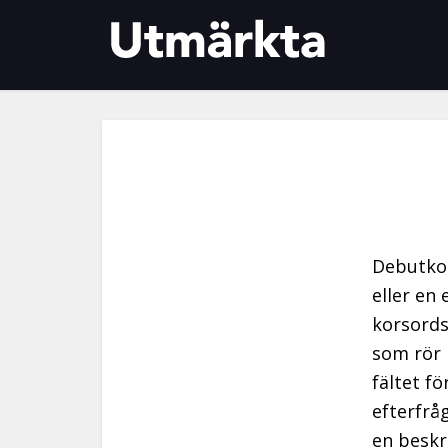
Debutkon
eller en 
korsords
som rör 
fältet fö
efterfrå
en beskr