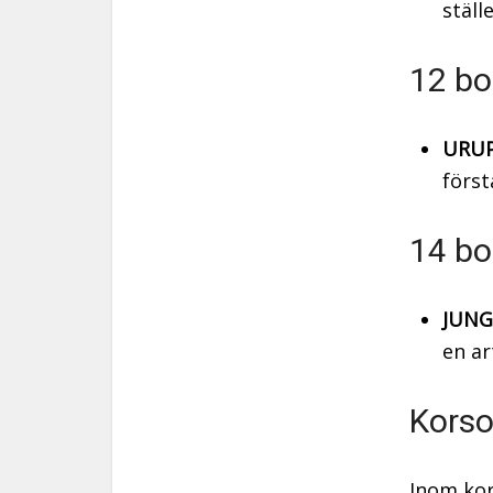
ställ
12 bo
URUP
först
14 bo
JUNG
en ar
Korso
Inom kor