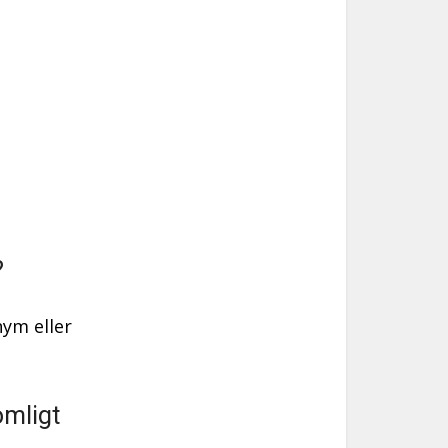
?
ym eller
omligt