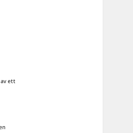
 av ett
gen