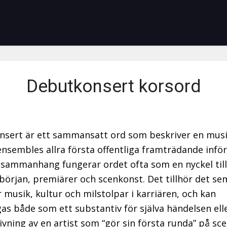
Debutkonsert korsord
sert är ett sammansatt ord som beskriver en mus
ensembles allra första offentliga framträdande inför 
sammanhang fungerar ordet ofta som en nyckel til
början, premiärer och scenkonst. Det tillhör det se
r musik, kultur och milstolpar i karriären, och kan
gas både som ett substantiv för själva händelsen el
ivning av en artist som “gör sin första runda” på sc