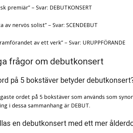
isk premiär” – Svar: DEBUTKONSERT
ta av nervös solist” – Svar: SCENDEBUT
framförandet av ett verk” – Svar: URUPPFÖRANDE
ga frågor om debutkonsert
 ord på 5 bokstäver betyder debutkonsert
igaste ordet på 5 bokstäver som används som synon
ing i dessa sammanhang är DEBUT.
llas en debutkonsert med ett mer ålderd