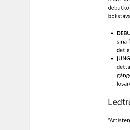
debutkon
bokstav
DEBU
sina 
det e
JUNG
detta
gånge
lösar
Ledtr
“Artiste