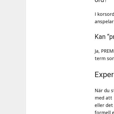
I korsor
anspelar 
Kan “p
Ja, PREM
term som
Exper
När du s
med att 
eller de
formell 