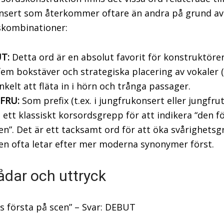
sert som återkommer oftare än andra på grund av
skombinationer:
T:
Detta ord är en absolut favorit för konstruktöre
fem bokstäver och strategiska placering av vokaler (
nkelt att fläta in i hörn och trånga passager.
FRU:
Som prefix (t.ex. i jungfrukonsert eller jungfrut
 ett klassiskt korsordsgrepp för att indikera “den f
n”. Det är ett tacksamt ord för att öka svårighets
en ofta letar efter mer moderna synonymer först.
ådar och uttryck
ns första på scen” – Svar: DEBUT