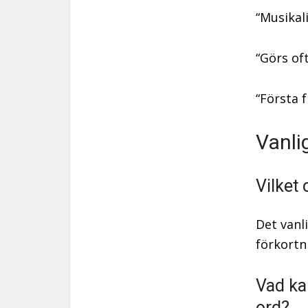
“Musikal
“Görs of
“Första 
Vanli
Vilket
Det vanl
förkortn
Vad ka
ord?