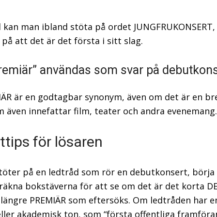
d kan man ibland stöta på ordet JUNGFRUKONSERT, 
på att det är det första i sitt slag.
remiär” användas som svar på debutkons
IÄR är en godtagbar synonym, även om det är en br
 även innefattar film, teater och andra evenemang.
ttips för lösaren
töter på en ledtråd som rör en debutkonsert, börja 
räkna bokstäverna för att se om det är det korta 
t längre PREMIÄR som eftersöks. Om ledtråden har 
eller akademisk ton, som “första offentliga framföra