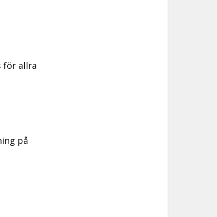
för allra
ning på
l