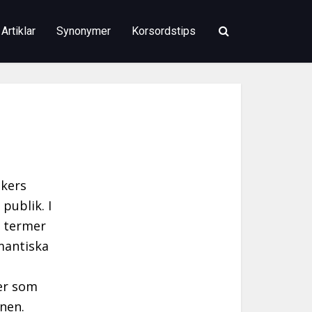
Artiklar
Synonymer
Korsordstips
ikers
publik. I
l termer
mantiska
ler som
enen.