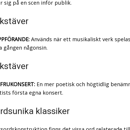
er sig på en scen inför publik.
kstäver
PFÖRANDE:
Används när ett musikaliskt verk spelas 
a gången någonsin.
kstäver
FRUKONSERT:
En mer poetisk och högtidlig benäm
tists första egna konsert.
rdsunika klassiker
sordskonstruktion finns det vissa ord relaterade til