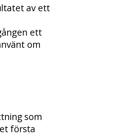
tatet av ett
gången ett
 använt om
tning som
et första