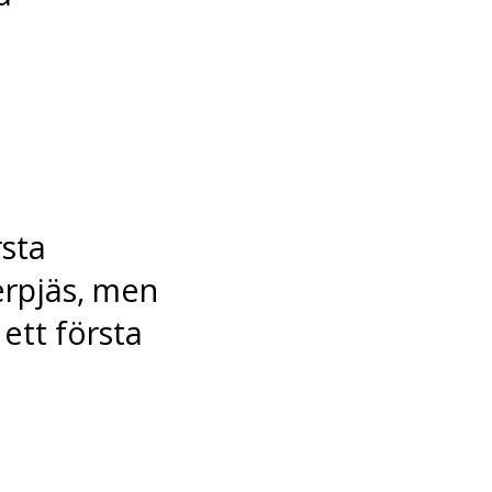
rsta
terpjäs, men
ett första