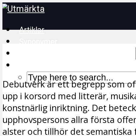
Artiklar
Synonymer
Korsordstips
Debutverk är ett begrepp som of
upp i korsord med litterär, musika
konstnärlig inriktning. Det betec
upphovspersons allra första offe
alster och tillhör det semantiska 