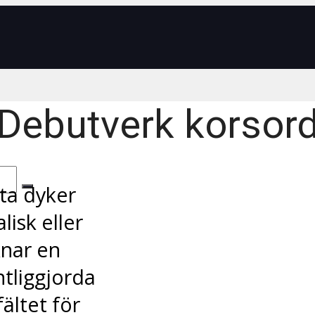
Debutverk korsor
ta dyker
lisk eller
knar en
ntliggjorda
fältet för