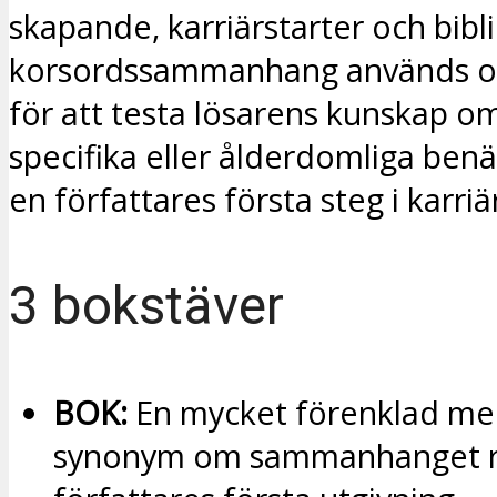
skapande, karriärstarter och biblio
korsordssammanhang används or
för att testa lösarens kunskap o
specifika eller ålderdomliga ben
en författares första steg i karriä
3 bokstäver
BOK:
En mycket förenklad me
synonym om sammanhanget r