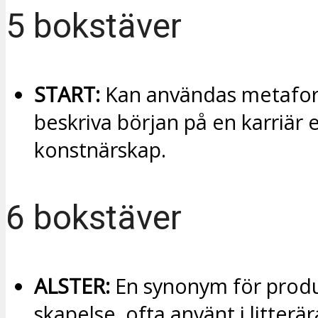
5 bokstäver
START:
Kan användas metafori
beskriva början på en karriär e
konstnärskap.
6 bokstäver
ALSTER:
En synonym för produ
skapelse, ofta använt i litterär