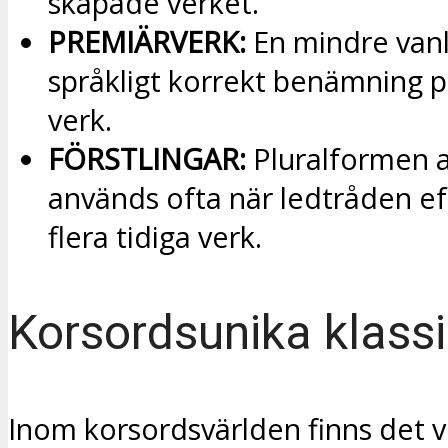
skapade verket.
PREMIÄRVERK:
En mindre van
språkligt korrekt benämning p
verk.
FÖRSTLINGAR:
Pluralformen av
används ofta när ledtråden ef
flera tidiga verk.
Korsordsunika klassi
Inom korsordsvärlden finns det v