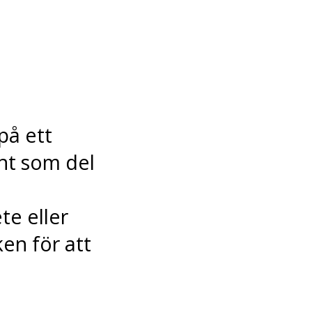
på ett
änt som del
te eller
en för att