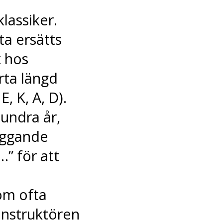
klassiker.
fta ersätts
t hos
rta längd
, K, A, D).
undra år,
iggande
…” för att
om ofta
nstruktören