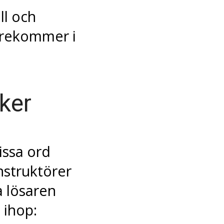
l och
örekommer i
ker
issa ord
nstruktörer
a lösaren
 ihop: