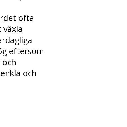
det ofta
t växla
ardagliga
ög eftersom
r och
 enkla och