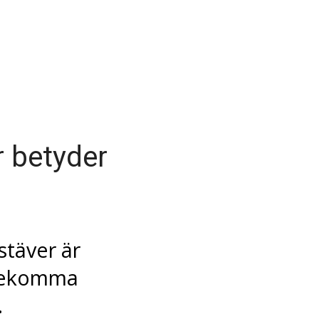
r betyder
stäver är
rekomma
.