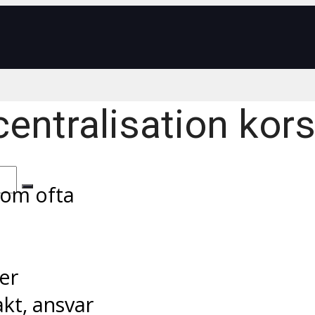
entralisation kor
som ofta
er
akt, ansvar