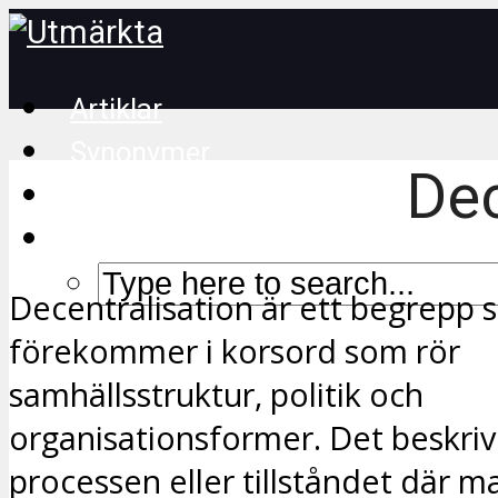
Artiklar
Synonymer
Dec
Korsordstips
Decentralisation är ett begrepp 
förekommer i korsord som rör
samhällsstruktur, politik och
organisationsformer. Det beskriv
processen eller tillståndet där m