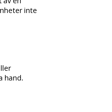
t av en
enheter inte
ller
a hand.