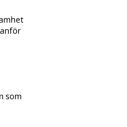
samhet
utanför
ym som