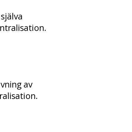
själva
tralisation.
ivning av
lisation.