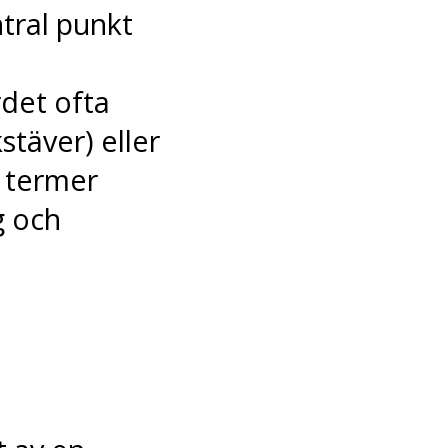
ntral punkt
det ofta
stäver) eller
r termer
g och