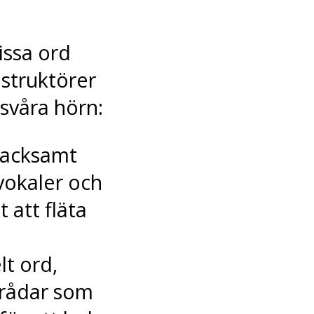
issa ord
struktörer
 svåra hörn:
tacksamt
vokaler och
 att fläta
lt ord,
trådar som