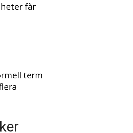
nheter får
rmell term
flera
ker