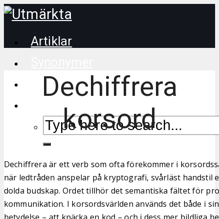
Artiklar
Synonymer
Dechiffrera
Korsordstips
korsord
Dechiffrera är ett verb som ofta förekommer i korsords
när ledtråden anspelar på kryptografi, svårläst handstil e
dolda budskap. Ordet tillhör det semantiska fältet för p
kommunikation. I korsordsvärlden används det både i sin
betydelse – att knäcka en kod – och i dess mer bildliga be