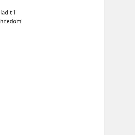
d till
 kännedom