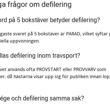
ga frågor om defilering
ord på 5 bokstäver betyder defilering?
igaste svaret på 5 bokstäver är PARAD, vilket syftar
ella uppvisningen.
llas defilering inom travsport?
avet används ofta PROVSTART eller PROVVARV som
r, då hästarna visar upp sig för publiken innan lop
tége och defilering samma sak?