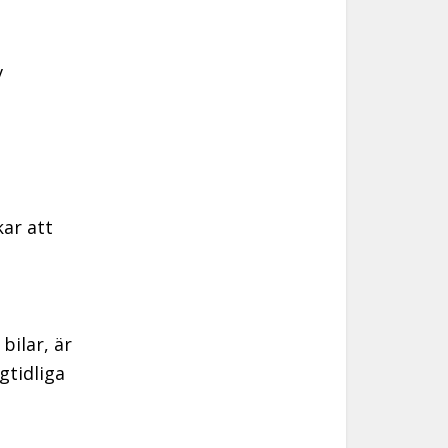
v
kar att
bilar, är
gtidliga