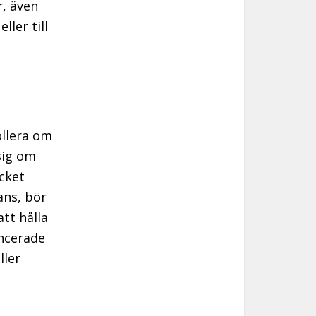
, även
ller till
ollera om
sig om
cket
ans, bör
tt hålla
ancerade
ller