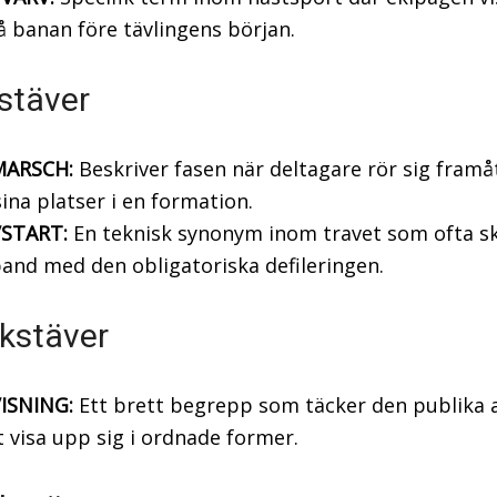
å banan före tävlingens början.
stäver
ARSCH:
Beskriver fasen när deltagare rör sig framåt
sina platser i en formation.
START:
En teknisk synonym inom travet som ofta sk
nd med den obligatoriska defileringen.
kstäver
ISNING:
Ett brett begrepp som täcker den publika 
t visa upp sig i ordnade former.