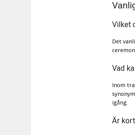
Vanli
Vilket 
Det vanl
ceremoni
Vad ka
Inom tr
synonyme
igång.
Är kor