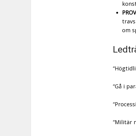
konst
PROV
travs
om s
Ledtr
“Högtidl
“Gå i pa
“Process
“Militär