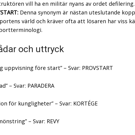
ruktören vill ha en militär nyans av ordet defilering.
START:
Denna synonym är nästan uteslutande koppla
portens värld och kräver ofta att lösaren har viss
portterminologi.
ådar och uttryck
ig uppvisning före start” – Svar: PROVSTART
rad” – Svar: PARADERA
ion för kungligheter” – Svar: KORTÉGE
 mönstring” – Svar: REVY