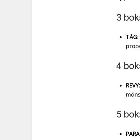
3 bok
TÅG:
proce
4 bok
REVY:
mönst
5 bok
PARA