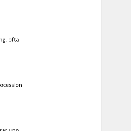
ng, ofta
rocession
isar upp