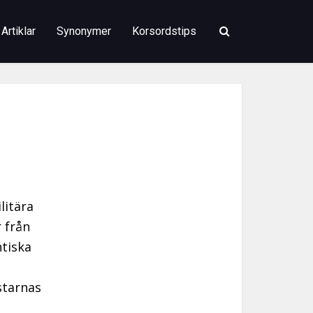
Artiklar
Synonymer
Korsordstips
litära
 från
ntiska
starnas