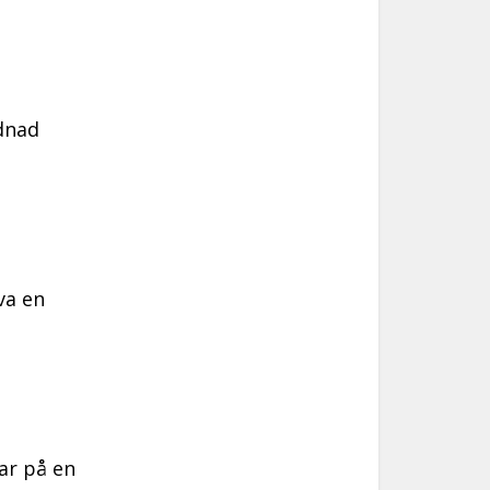
dnad
va en
ar på en