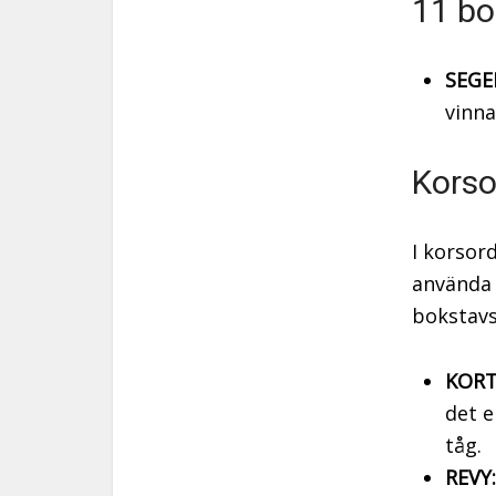
11 bo
SEGE
vinna
Korso
I korsor
använda 
bokstav
KORT
det e
tåg.
REVY: