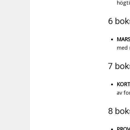
högti
6 bok
MARS
med m
7 bok
KORT
av fo
8 bok
PROV