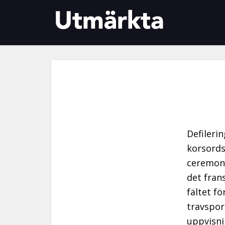
Defileri
korsords
ceremoni
det fran
fältet f
travspor
uppvisni