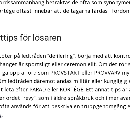
rsordssammanhang betraktas de ofta som synonymer
rtége oftast innebär att deltagarna färdas i fordon e
ttips för lösaren
töter på ledtråden “defilering”, börja med att kontr
nget är sportsligt eller ceremoniellt. Om det rör 
er galopp är ord som PROVSTART eller PROVVARV my
 Om ledtråden däremot andas militär eller kunglig gl
t leta efter PARAD eller KORTÉGE. Ett annat tips är a
ter ordet “revy”, som i äldre språkbruk och i mer av
ofta används för att beskriva en truppgenomgång e
g
.