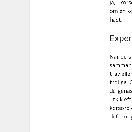
Ja, i ko
om en ko
häst.
Exper
När du s
sammanha
trav ell
troliga.
du genas
utkik ef
korsord 
defilerin