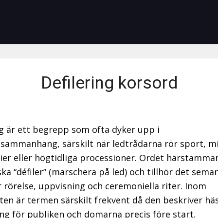
Defilering korsord
ng är ett begrepp som ofta dyker upp i
sammanhang, särskilt när ledtrådarna rör sport, mi
er eller högtidliga processioner. Ordet härstammar
ska “défiler” (marschera på led) och tillhör det sema
ör rörelse, uppvisning och ceremoniella riter. Inom
ten är termen särskilt frekvent då den beskriver hä
ng för publiken och domarna precis före start.