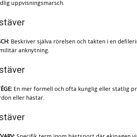
dlig uppvisningsmarsch.
stäver
CH:
Beskriver själva rörelsen och takten i en defileri
ilitär anknytning.
stäver
ÉGE:
En mer formell och ofta kunglig eller statlig p
rdon eller hästar.
stäver
VARV:
Specifik term inom hästsport där ekipagen v