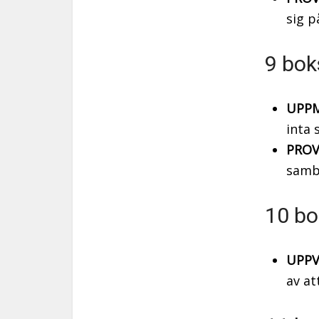
sig p
9 bok
UPPM
inta 
PROV
samba
10 bo
UPPV
av at