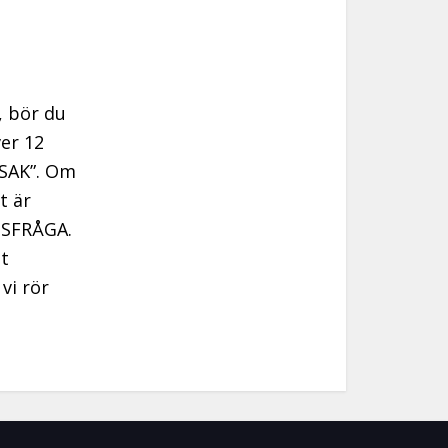
, bör du
ver 12
-SAK”. Om
t är
GSFRÅGA.
t
vi rör