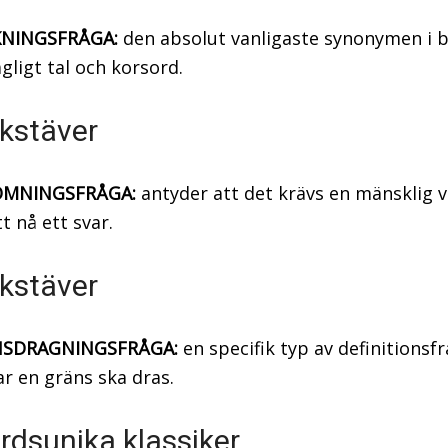
NINGSFRÅGA:
den absolut vanligaste synonymen i 
gligt tal och korsord.
kstäver
MNINGSFRÅGA:
antyder att det krävs en mänsklig 
tt nå ett svar.
kstäver
SDRAGNINGSFRÅGA:
en specifik typ av definitions
ar en gräns ska dras.
rdsunika klassiker