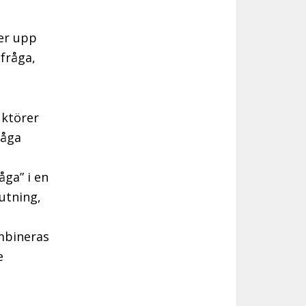
er upp
sfråga,
uktörer
råga
åga” i en
jutning,
mbineras
e