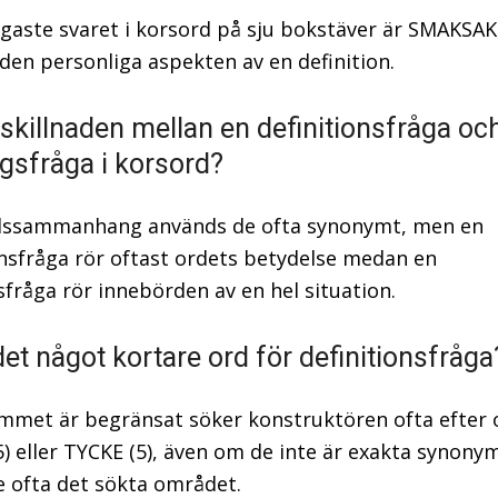
igaste svaret i korsord på sju bokstäver är SMAKSAK,
den personliga aspekten av en definition.
 skillnaden mellan en definitionsfråga oc
ngsfråga i korsord?
rdssammanhang används de ofta synonymt, men en
onsfråga rör oftast ordets betydelse medan en
sfråga rör innebörden av en hel situation.
et något kortare ord för definitionsfråga
met är begränsat söker konstruktören ofta efter
) eller TYCKE (5), även om de inte är exakta synony
e ofta det sökta området.