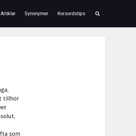
Artiklar
Synonymer
Korsordstips
nga,
 tillhör
Det
bsolut,
ofta som