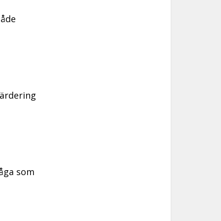
både
värdering
fråga som