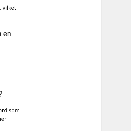
 vilket
h en
?
 ord som
mer