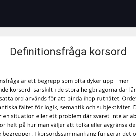
Definitionsfråga korsord
onsfråga är ett begrepp som ofta dyker upp i mer
de korsord, särskilt i de stora helgbilagorna där lå
tta ord används för att binda ihop rutnätet. Ordet
ntiska fältet för logik, semantik och subjektivitet. 
r en situation eller ett problem där svaret inte är a
or helt på hur man väljer att tolka eller avgränsa de
e begreppen. I korsordssammanhang fungerar det 