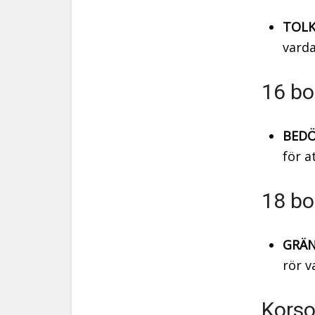
TOLK
varda
16 bo
BEDÖ
för a
18 bo
GRÄN
rör v
Korso