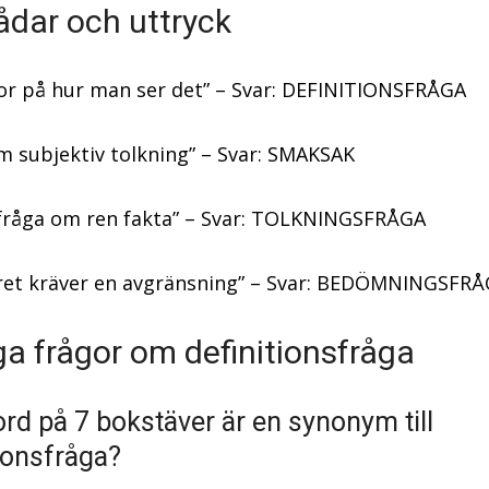
ådar och uttryck
or på hur man ser det” – Svar: DEFINITIONSFRÅGA
m subjektiv tolkning” – Svar: SMAKSAK
 fråga om ren fakta” – Svar: TOLKNINGSFRÅGA
ret kräver en avgränsning” – Svar: BEDÖMNINGSFR
ga frågor om definitionsfråga
ord på 7 bokstäver är en synonym till
tionsfråga?