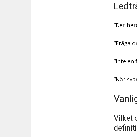
Ledtr
“Det ber
“Fråga o
“Inte en
“När sva
Vanli
Vilket 
defini