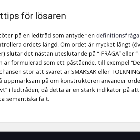
ttips för lösaren
töter på en ledtråd som antyder en
definitionsfråga
ntrollera ordets längd. Om ordet är mycket långt (ö
r) slutar det nästan uteslutande på “-FRÅGA” eller “
n är formulerad som ett påstående, till exempel “De
 chansen stor att svaret är SMAKSAK eller TOLKNIN
så uppmärksam på om konstruktören använder orde
vt” i ledtråden, då detta är en stark indikator på att 
ta semantiska fält.