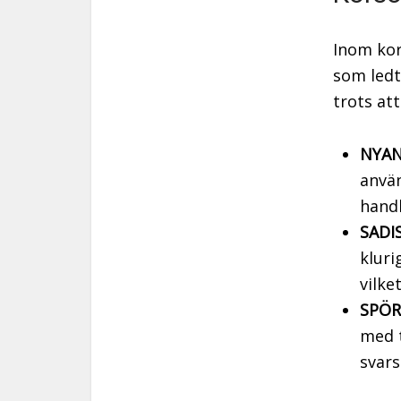
Inom kor
som ledt
trots att
NYAN
använ
handl
SADI
kluri
vilke
SPÖR
med 
svars