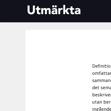
Definiti
omfattan
sammansa
det sema
beskrive
utan ber
ingåend