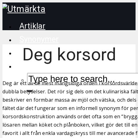
Artiklar
Synonymer
Deg korsord
Korsordstips
Deg är ett av de mest mångsidiga orden i korsordsvärlde
dubbla betydelser. Det rör sig dels om det kulinariska fäl
beskriver en formbar massa av mjöl och vätska, och dels 
fältet där det fungerar som en informell synonym för pe
korsordskonstruktion används ordet ofta som en “brygga”
lösaren mellan köket och plånboken, vilket gör det till
favorit i allt från enkla vardagskryss till mer avancerade f