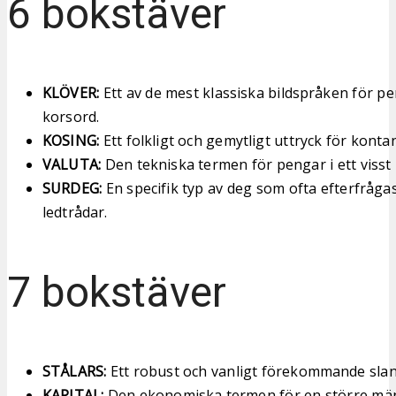
6 bokstäver
KLÖVER:
Ett av de mest klassiska bildspråken för p
korsord.
KOSING:
Ett folkligt och gemytligt uttryck för konta
VALUTA:
Den tekniska termen för pengar i ett visst 
SURDEG:
En specifik typ av deg som ofta efterfråga
ledtrådar.
7 bokstäver
STÅLARS:
Ett robust och vanligt förekommande slan
KAPITAL:
Den ekonomiska termen för en större män