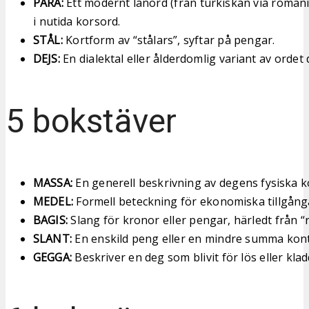
PARA:
Ett modernt lånord (från turkiskan via romani
i nutida korsord.
STÅL:
Kortform av “stålars”, syftar på pengar.
DEJS:
En dialektal eller ålderdomlig variant av ordet 
5 bokstäver
MASSA:
En generell beskrivning av degens fysiska k
MEDEL:
Formell beteckning för ekonomiska tillgångar
BAGIS:
Slang för kronor eller pengar, härledt från “r
SLANT:
En enskild peng eller en mindre summa kont
GEGGA:
Beskriver en deg som blivit för lös eller klad