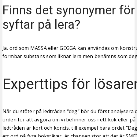
Finns det synonymer fö
syftar på lera?
Ja, ord som MASSA eller GEGGA kan användas om konstru
formbar substans som liknar lera men benämns som deg
Experttips för lösare
När du stöter på ledtråden “deg” bör du först analysera
orden för att avgöra om vi befinner oss i ett kök eller p
ledtråden är kort och koncis, till exempel bara ordet “De
ett ord på fyra bokstäver, är chansen stor att det är SME