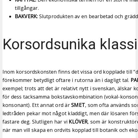
tillgångar.
BAKVERK:
Slutprodukten av en bearbetad och grädd
Korsordsunika klassi
Inom korsordskonsten finns det vissa ord kopplade till 
förekommer betydligt oftare i rutorna än i dagligt tal.
PA
exempel; trots att det är relativt nytt i svenskan, älskar 
för dess tacksamma bokstavskombination (vokal-konson
konsonant). Ett annat ord är
SMET
, som ofta används so
ledtråden pekar mot något kladdigt, men där lösaren för
fastare deg. Slutligen har vi
KLÖVER
, som är konstruktör
när man vill skapa en ordvits kopplad till botanik och ek