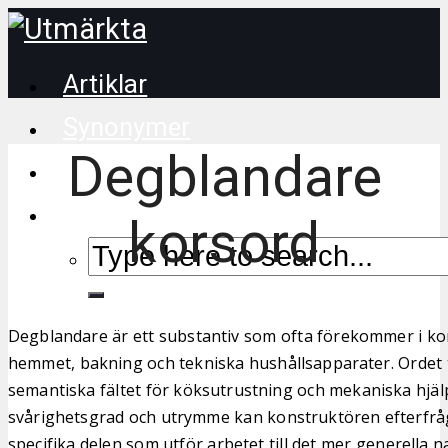
Artiklar
Synonymer
Degblandare
Korsordstips
korsord
Degblandare är ett substantiv som ofta förekommer i kors
hemmet, bakning och tekniska hushållsapparater. Ordet t
semantiska fältet för köksutrustning och mekaniska hjä
svårighetsgrad och utrymme kan konstruktören efterfråg
specifika delen som utför arbetet till det mer generella 