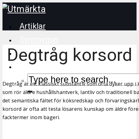
Artiklar
Synonymer
Degtråg korsord
Korsordstips
Degtråg är ett klassiskt substantiv som ofta dyker upp 
som rör äldre hushållshantverk, lantliv och traditionell ba
det semantiska fältet för köksredskap och förvaringskärl,
korsord är ofta att testa lösarens kunskap om äldre förem
facktermer inom bageri.