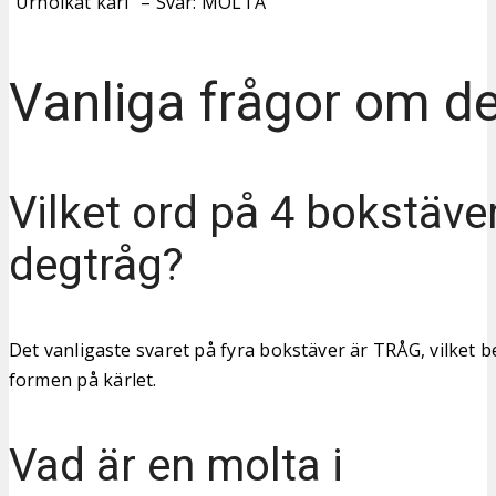
“Urholkat kärl” – Svar: MOLTA
Vanliga frågor om d
Vilket ord på 4 bokstäve
degtråg?
Det vanligaste svaret på fyra bokstäver är TRÅG, vilket be
formen på kärlet.
Vad är en molta i