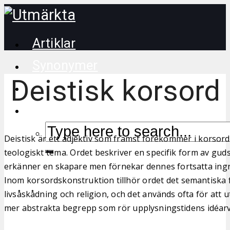
Artiklar
Synonymer
Deistisk korsord
Korsordstips
Deistisk är ett adjektiv som främst förekommer i korsord 
teologiskt tema. Ordet beskriver en specifik form av gud
erkänner en skapare men förnekar dennes fortsatta ingri
Inom korsordskonstruktion tillhör ordet det semantiska f
livsåskådning och religion, och det används ofta för att
mer abstrakta begrepp som rör upplysningstidens idéarv