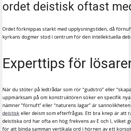
ordet deistisk oftast me
Ordet förknippas starkt med upplysningstiden, då förnuft
kyrkans dogmer stod i centrum för den intellektuella deb
Experttips för lösare
När du stöter på ledtrådar som rör “gudstro” eller “skapar
uppmärksam på om konstruktören söker en specifik nya
nämner “förnuft” eller “naturens lagar” är sannolikheten 
deistisk
eller deism som efterfrågas. Ett bra knep är att 
deistiska ord har ofta en hög frekvens av E och I, vilke
för att binda samman vertikala ord i hörnen av ett korsor