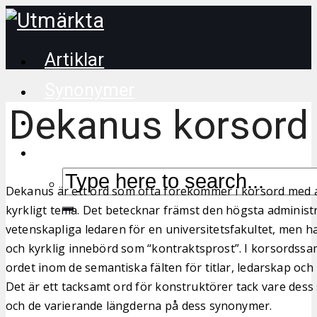
Artiklar
Synonymer
Dekanus korsord
Korsordstips
Dekanus är ett ord som ofta förekommer i korsord med a
kyrkligt tema. Det betecknar främst den högsta administ
vetenskapliga ledaren för en universitetsfakultet, men h
och kyrklig innebörd som “kontraktsprost”. I korsordss
ordet inom de semantiska fälten för titlar, ledarskap och
Det är ett tacksamt ord för konstruktörer tack vare dess 
och de varierande längderna på dess synonymer.