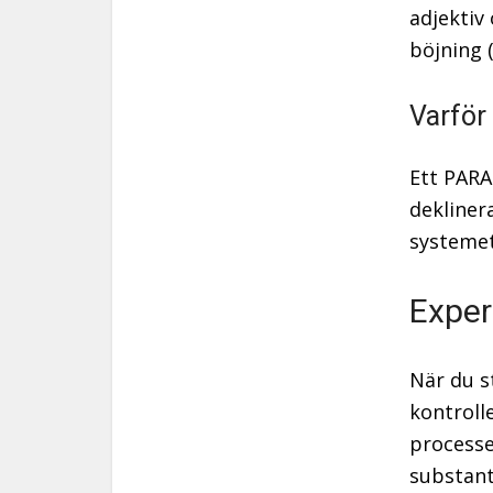
adjektiv
böjning (
Varför
Ett PARA
dekliner
systeme
Exper
När du s
kontroll
processe
substant