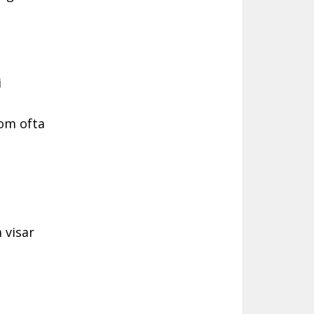
i
om ofta
 visar