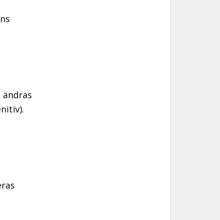
ens
t ändras
itiv).
eras