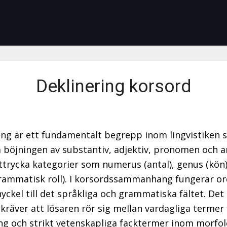
Deklinering korsord
ing är ett fundamentalt begrepp inom lingvistiken
å böjningen av substantiv, adjektiv, pronomen och ar
uttrycka kategorier som numerus (antal), genus (kön
rammatisk roll). I korsordssammanhang fungerar or
yckel till det språkliga och grammatiska fältet. Det 
kräver att lösaren rör sig mellan vardagliga termer 
ng och strikt vetenskapliga facktermer inom morfol