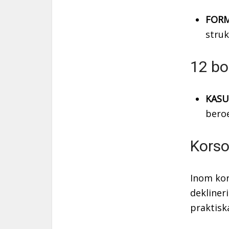
FORM
struk
12 bo
KASU
beroe
Korso
Inom kor
dekliner
praktisk