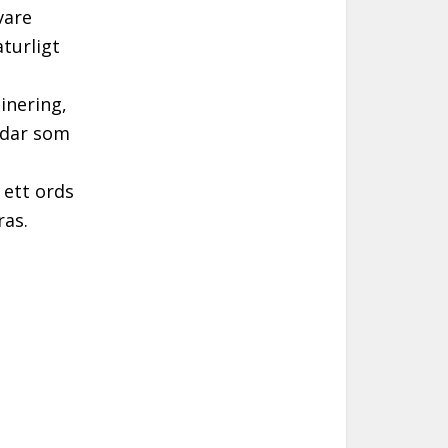
vare
turligt
inering,
ådar som
 ett ords
ras.