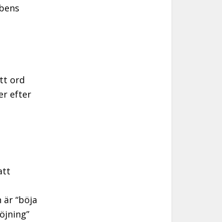
rbens
tt ord
er efter
att
 är “böja
öjning”