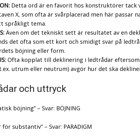
ION:
Detta ord är en favorit hos konstruktörer tack 
aven X, som ofta är svårplacerad men här passar na
ett språkligt tema.
S:
Även om det tekniskt sett är resultatet av en dekl
ds det ofta som ett kort och smidigt svar på ledtr
rdets böjning eller form.
S:
Ofta kopplat till deklinering i ledtrådar eftersom
t.ex. utrum eller neutrum) avgör hur det ska dekline
ådar och uttryck
isk böjning” – Svar: BÖJNING
 för substantiv” – Svar: PARADIGM