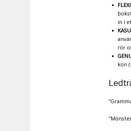
FLEX
bokst
in i 
KASU
använ
rör o
GENU
kön (
Ledtr
“Grammat
“Mönster