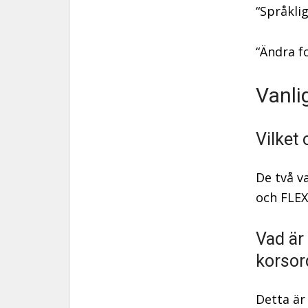
“Språkli
“Ändra f
Vanli
Vilket
De två v
och FLEX
Vad är
korsor
Detta är 