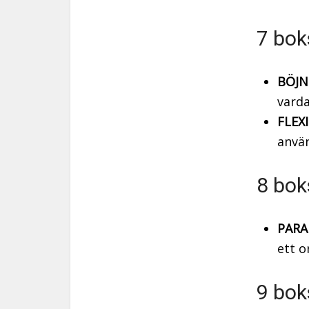
7 bok
BÖJN
varda
FLEX
använ
8 bok
PARA
ett o
9 bok