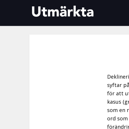
Dekliner
syftar p
för att 
kasus (g
som en n
ord som 
förändri