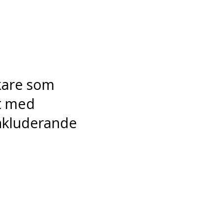
kare som
et med
inkluderande