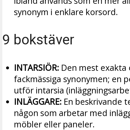
ibland används som en mer a
synonym i enklare korsord.
9 bokstäver
INTARSIÖR:
Den mest exakta 
fackmässiga synonymen; en 
utför intarsia (inläggningsarbe
INLÄGGARE:
En beskrivande t
någon som arbetar med inlägg
möbler eller paneler.