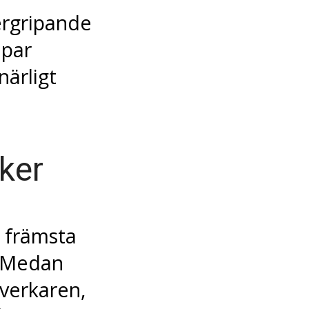
ergripande
apar
ärligt
ker
 främsta
. Medan
tverkaren,