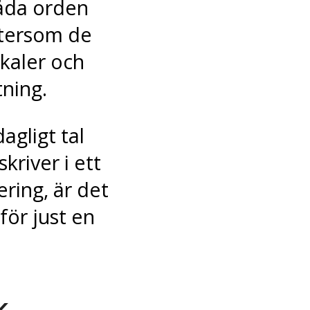
Båda orden
ftersom de
okaler och
ning.
agligt tal
kriver i ett
ring, är det
för just en
k