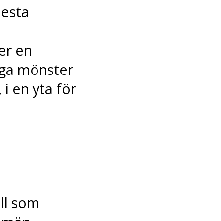
testa
er en
oga mönster
 i en yta för
ll som