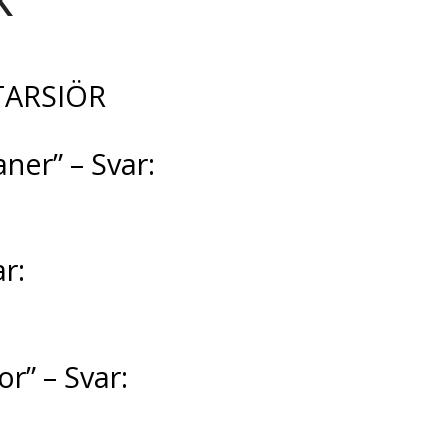
INTARSIÖR
ner” – Svar:
r:
r” – Svar: