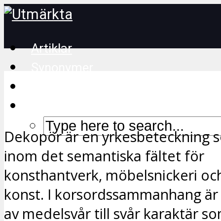
Artiklar
Synonymer
Korsordstips
Dekopör är en yrkesbeteckning s
inom det semantiska fältet för
konsthantverk, möbelsnickeri oc
konst. I korsordssammanhang är 
av medelsvår till svår karaktär s