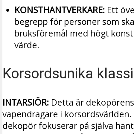
KONSTHANTVERKARE:
Ett öv
begrepp för personer som sk
bruksföremål med högt konstn
värde.
Korsordsunika klassi
INTARSIÖR:
Detta är dekopörens
vapendragare i korsordsvärlden
dekopör fokuserar på själva han