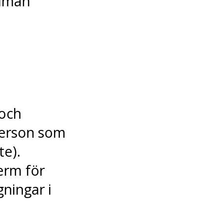
llmän
och
person som
te).
erm för
ningar i