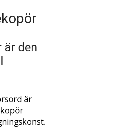
ekopör
r är den
l
orsord är
ekopör
ggningskonst.