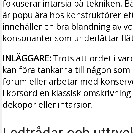
fokuserar intarsia på tekniken. 
är populära hos konstruktörer e
innehåller en bra blandning av v
konsonanter som underlättar flät
INLÄGGARE:
Trots att ordet i vard
kan föra tankarna till någon som s
forum eller arbetar med konserve
i korsord en klassisk omskrivning 
dekopör eller intarsiör.
Ledtrådar och uttryc