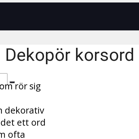
Dekopör korsord
om rör sig
h dekorativ
det ett ord
om ofta