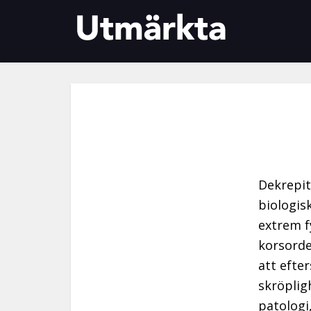
Dekrepit
biologis
extrem fy
korsorde
att efte
skröplig
patologi