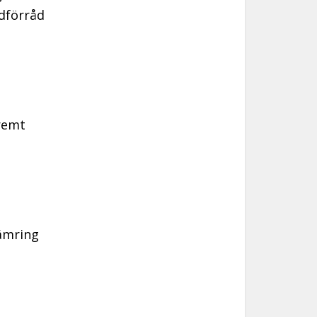
rdförråd
remt
ämring