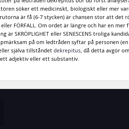
töter på ledtråden dekrepitus bör du först analyse
tören söker ett medicinskt, biologiskt eller mer var
rutorna är få (6-7 stycken) är chansen stor att det r
ller FÖRFALL. Om ordet är längre och har en mer f
ng är SKRÖPLIGHET eller SENESCENS troliga kandida
pmärksam på om ledtråden syftar på personen (en
ller själva tillståndet
dekrepitus
, då detta avgör om
ett adjektiv eller ett substantiv.