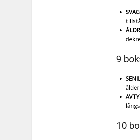
SVAG
tills
ÅLDR
dekre
9 bok
SENIL
ålder
AVTY
långs
10 bo