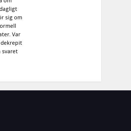
ra om
dagligt
ör sig om
ormell
ter. Var
 dekrepit
 svaret