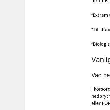
“Kroppsl
“Extrem 
“Tillstå
“Biologi
Vanli
Vad be
I korsord
nedbrytn
eller FÖ