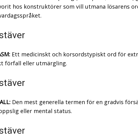
favorit hos konstruktörer som vill utmana lösarens o
vardagsspråket.
stäver
SM:
Ett medicinskt och korsordstypiskt ord för ext
kt förfall eller utmärgling.
stäver
ALL:
Den mest generella termen för en gradvis förs
oppslig eller mental status.
stäver