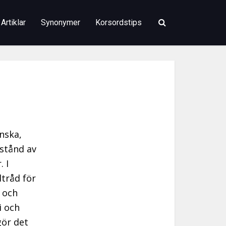
Artiklar
Synonymer
Korsordstips
nska,
lstånd av
. I
dtråd för
 och
i och
 gör det