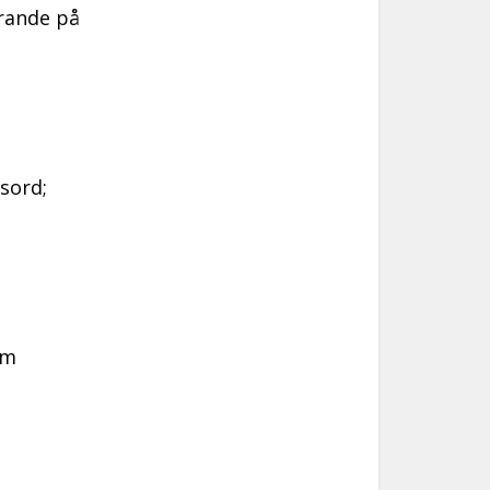
drande på
sord;
om