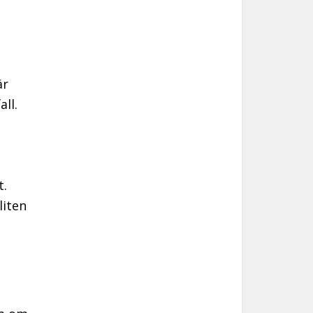
är
all.
t.
liten