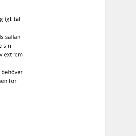
ligt tal:
s sällan
e sin
av extrem
n behöver
men för