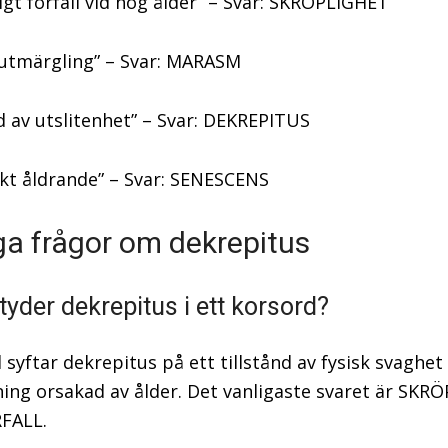
igt förfall vid hög ålder” – Svar: SKRÖPLIGHET
utmärgling” – Svar: MARASM
nd av utslitenhet” – Svar: DEKREPITUS
skt åldrande” – Svar: SENESCENS
ga frågor om dekrepitus
tyder dekrepitus i ett korsord?
 syftar dekrepitus på ett tillstånd av fysisk svaghet 
ing orsakad av ålder. Det vanligaste svaret är SKR
RFALL.