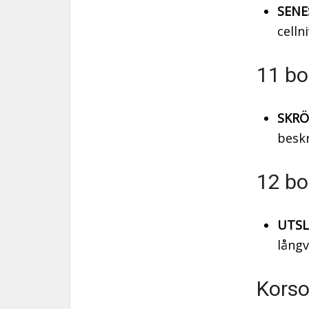
SENE
cellni
11 bo
SKRÖ
beskr
12 bo
UTSL
långv
Korso