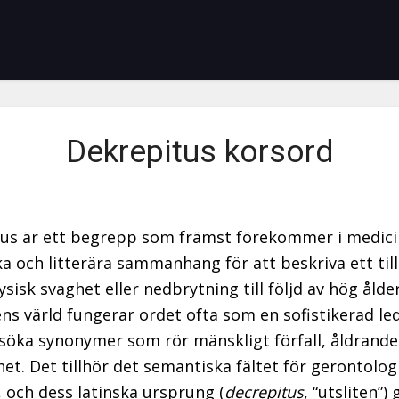
Dekrepitus korsord
us är ett begrepp som främst förekommer i medici
ka och litterära sammanhang för att beskriva ett til
sisk svaghet eller nedbrytning till följd av hög ålder
ns värld fungerar ordet ofta som en sofistikerad le
rsöka synonymer som rör mänskligt förfall, åldrande
het. Det tillhör det semantiska fältet för gerontolog
, och dess latinska ursprung (
decrepitus
, “utsliten”)