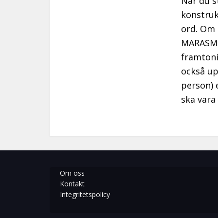
När du s
konstruk
ord. Om 
MARASM e
framtoni
också up
person) e
ska vara 
Om oss
Kontakt
Integritetspolicy