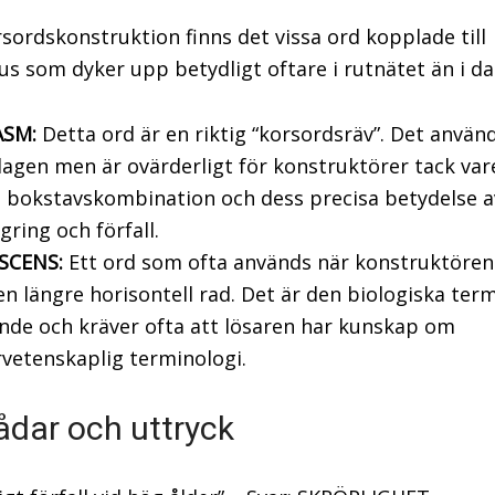
sordskonstruktion finns det vissa ord kopplade till
us som dyker upp betydligt oftare i rutnätet än i dag
SM:
Detta ord är en riktig “korsordsräv”. Det använd
dagen men är ovärderligt för konstruktörer tack var
 bokstavskombination och dess precisa betydelse 
ring och förfall.
SCENS:
Ett ord som ofta används när konstruktöre
 en längre horisontell rad. Det är den biologiska ter
nde och kräver ofta att lösaren har kunskap om
vetenskaplig terminologi.
ådar och uttryck