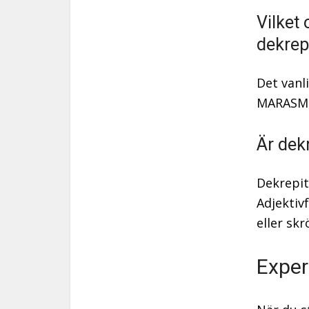
Vilket 
dekrep
Det vanl
MARASM, v
Är dekr
Dekrepit
Adjektiv
eller skr
Exper