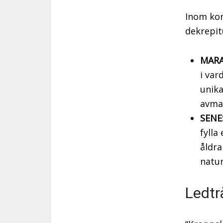
Inom kor
dekrepit
MARA
i var
unika
avmag
SENE
fylla
åldra
natur
Ledtr