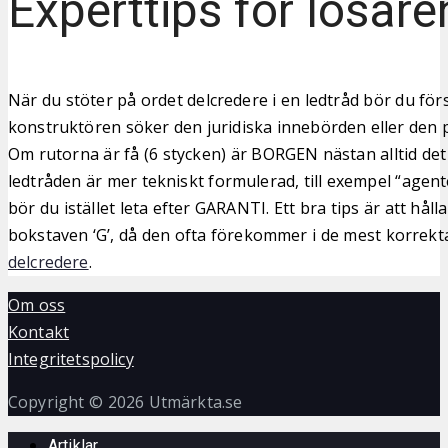
Experttips för lösare
När du stöter på ordet delcredere i en ledtråd bör du fö
konstruktören söker den juridiska innebörden eller den p
Om rutorna är få (6 stycken) är BORGEN nästan alltid det
ledtråden är mer tekniskt formulerad, till exempel “agen
bör du istället leta efter GARANTI. Ett bra tips är att hålla
bokstaven ‘G’, då den ofta förekommer i de mest korrekt
delcredere
.
Om oss
Kontakt
Integritetspolicy
Copyright © 2026 Utmärkta.se
Artiklar