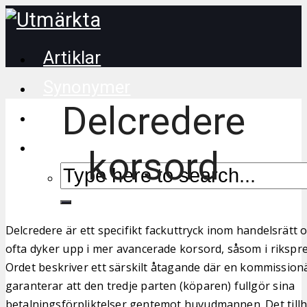
Artiklar
Synonymer
Delcredere
Korsordstips
korsord
Delcredere är ett specifikt fackuttryck inom handelsrät
ofta dyker upp i mer avancerade korsord, såsom i rikspr
Ordet beskriver ett särskilt åtagande där en kommissionä
garanterar att den tredje parten (köparen) fullgör sina
betalningsförpliktelser gentemot huvudmannen. Det till