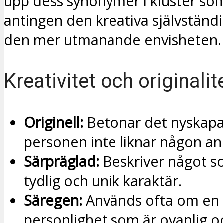
upp dess synonymer i kluster so
antingen den kreativa självständi
den mer utmanande envisheten.
Kreativitet och originalit
Originell:
Betonar det nyskapa
personen inte liknar någon an
Särpräglad:
Beskriver något s
tydlig och unik karaktär.
Säregen:
Används ofta om en st
personlighet som är ovanlig oc