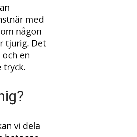
kan
nstnär med
kt om någon
 tjurig. Det
i och en
 tryck.
nig?
kan vi dela