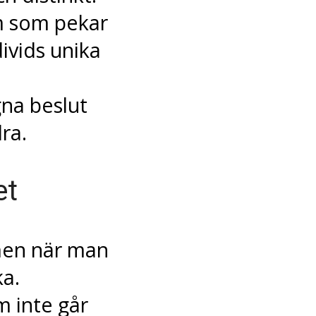
m som pekar
divids unika
gna beslut
ra.
et
men när man
ka.
m inte går