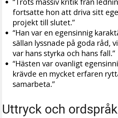
“Trots massiv kritik från ledni
fortsatte hon att driva sitt eg
projekt till slutet.”
“Han var en egensinnig karak
sällan lyssnade på goda råd, v
var hans styrka och hans fall.”
“Hästen var ovanligt egensinn
krävde en mycket erfaren rytta
samarbeta.”
Uttryck och ordspråk