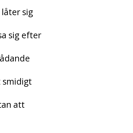
låter sig
sa sig efter
 rådande
 smidigt
tan att