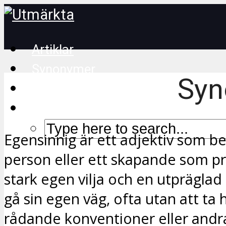
Artiklar
Synonymer
Syn
Korsordstips
Egensinnig är ett adjektiv som be
person eller ett skapande som pr
stark egen vilja och en utpräglad
gå sin egen väg, ofta utan att ta h
rådande konventioner eller andra