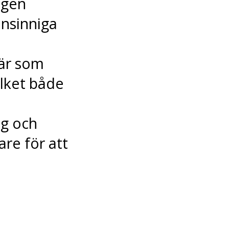
ngen
ensinniga
tär som
ilket både
ig och
re för att