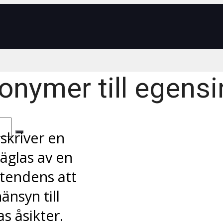
onymer till egensi
skriver en
äglas av en
 tendens att
änsyn till
s åsikter.