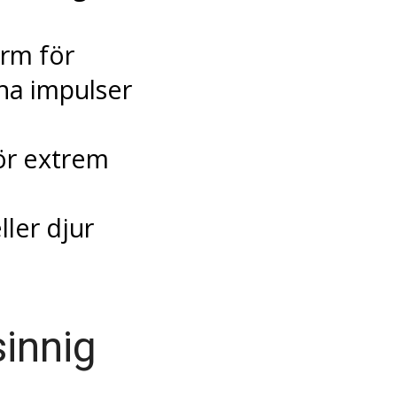
rm för
na impulser
för extrem
ler djur
sinnig