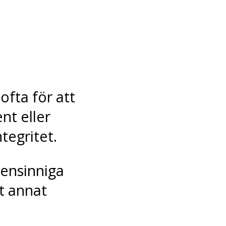
fta för att
nt eller
tegritet.
gensinniga
t annat