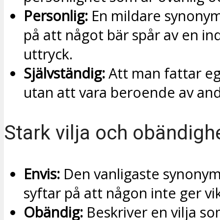
Personlig:
En mildare synony
på att något bär spår av en in
uttryck.
Självständig:
Att man fattar e
utan att vara beroende av and
Stark vilja och obändigh
Envis:
Den vanligaste synony
syftar på att någon inte ger vi
Obändig:
Beskriver en vilja so