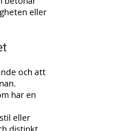
m betonar
gheten eller
et
nde och att
nan.
om har en
il eller
h distinkt.