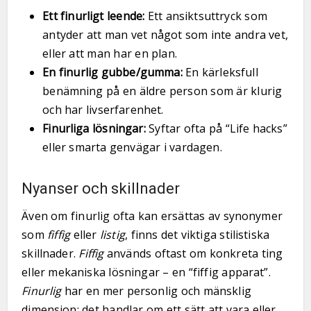
Ett finurligt leende:
Ett ansiktsuttryck som
antyder att man vet något som inte andra vet,
eller att man har en plan.
En finurlig gubbe/gumma:
En kärleksfull
benämning på en äldre person som är klurig
och har livserfarenhet.
Finurliga lösningar:
Syftar ofta på “Life hacks”
eller smarta genvägar i vardagen.
Nyanser och skillnader
Även om finurlig ofta kan ersättas av synonymer
som
fiffig
eller
listig
, finns det viktiga stilistiska
skillnader.
Fiffig
används oftast om konkreta ting
eller mekaniska lösningar – en “fiffig apparat”.
Finurlig
har en mer personlig och mänsklig
dimension; det handlar om ett sätt att vara eller