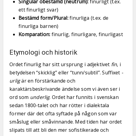
Singular obestämd (neutrum):
finurligt (t.ex.
ett finurligt svar)
Bestämd form/Plural:
finurliga (t.ex. de
finurliga barnen)
Komparation:
finurlig, finurligare, finurligast
Etymologi och historik
Ordet finurlig har sitt ursprung i adjektivet
fin
, i
betydelsen “skicklig” eller “tunn/subtil”. Suffixet
-
urlig
är en förstärkande och
karaktärsbeskrivande ändelse som vi även ser i
ord som
underlig
. Ordet har funnits i svenskan
sedan 1800-talet och har rötter i dialektala
former där det ofta syftade på någon som var
småslug eller småvinnande. Med tiden har ordet
slipats till att bli den mer sofistikerade och