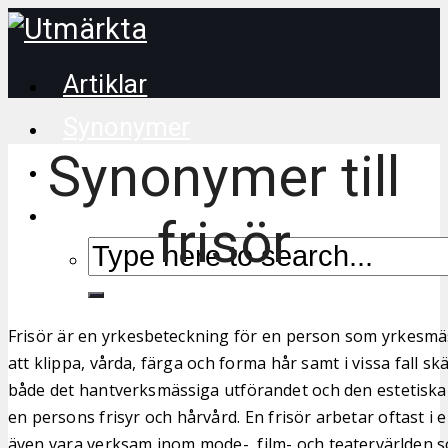
Artiklar
Synonymer
Synonymer till
Korsordstips
frisör
Frisör är en yrkesbeteckning för en person som yrkesmä
att klippa, vårda, färga och forma hår samt i vissa fall s
både det hantverksmässiga utförandet och den estetiska
en persons frisyr och hårvård. En frisör arbetar oftast i
även vara verksam inom mode-, film- och teatervärlden so