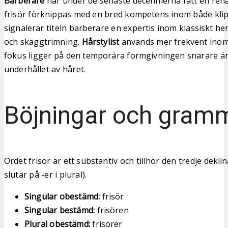
Barberare
har under de senaste decennierna fått en re
frisör förknippas med en bred kompetens inom både klip
signalerar titeln barberare en expertis inom klassiskt h
och skäggtrimning.
Hårstylist
används mer frekvent inom
fokus ligger på den temporära formgivningen snarare än
underhållet av håret.
Böjningar och gram
Ordet frisör är ett substantiv och tillhör den tredje dekl
slutar på -er i plural).
Singular obestämd:
frisör
Singular bestämd:
frisören
Plural obestämd:
frisörer