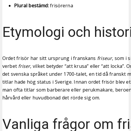
Plural bestämd:
frisörerna
Etymologi och histor
Ordet frisör har sitt ursprung i franskans
friseur
, som i 
verbet
friser
, vilket betyder “att krusa” eller “att locka”. O
det svenska språket under 1700-talet, en tid då franskt 
titlar hade hög status i Sverige. Innan ordet frisör blev 
man ofta titlar som barberare eller perukmakare, beroen
hårvård eller huvudbonad det rörde sig om.
Vanliga frågor om fr