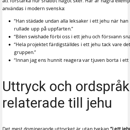
att förstärka hur snabbt något sker. Här är några exemp
användas i modern svenska:
“Han städade undan alla leksaker i ett jehu när han 
rullade upp på uppfarten.”
“Bilen swishade förbi oss i ett jehu och försvann s
“Hela projektet färdigställdes i ett jehu tack vare d
gruppen.”
“Innan jag ens hunnit reagera var tjuven borta i ett 
Uttryck och ordspråk
relaterade till jehu
Det mest dominerande uttrycket är utan tvekan
“i ett jeh