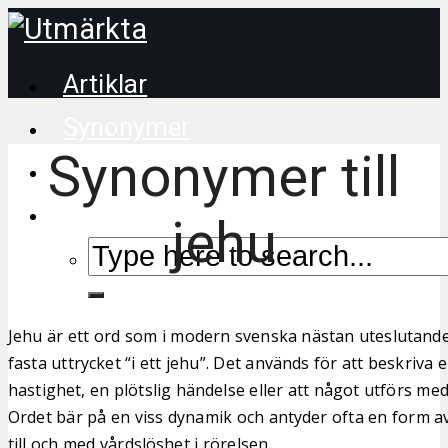
Artiklar
Synonymer
Synonymer till
Korsordstips
jehu
Jehu är ett ord som i modern svenska nästan uteslutand
fasta uttrycket “i ett jehu”. Det används för att beskriva
hastighet, en plötslig händelse eller att något utförs me
Ordet bär på en viss dynamik och antyder ofta en form av f
till och med vårdslöshet i rörelsen.