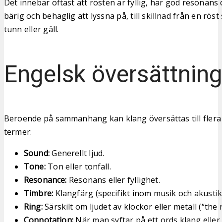
Det innebär oftast att rösten är fyllig, har god resonan
bärig och behaglig att lyssna på, till skillnad från en rö
tunn eller gäll.
Engelsk översättnin
Beroende på sammanhang kan klang översättas till flera
termer:
Sound:
Generellt ljud.
Tone:
Ton eller tonfall.
Resonance:
Resonans eller fyllighet.
Timbre:
Klangfärg (specifikt inom musik och akustik
Ring:
Särskilt om ljudet av klockor eller metall (“the r
Connotation:
När man syftar på ett ords klang eller 