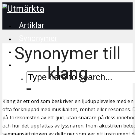
Artiklar
Synonymer
Synonymer till
Korsordstips
klang
Klang är ett ord som beskriver en ljudupplevelse med en 
ofta förknippad med musikalitet, renhet eller resonans. D
på förekomsten av ett ljud, utan snarare på dess inneboe
och hur det uppfattas av lyssnaren. Inom akustiken bete
sammansättningen av deltoner som ger ett instrument de