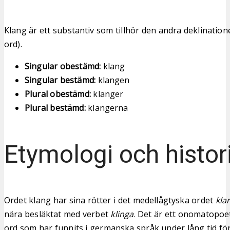
Klang är ett substantiv som tillhör den andra deklination
ord).
Singular obestämd:
klang
Singular bestämd:
klangen
Plural obestämd:
klanger
Plural bestämd:
klangerna
Etymologi och histor
Ordet klang har sina rötter i det medellågtyska ordet
kla
nära besläktat med verbet
klinga
. Det är ett onomatopoe
ord som har funnits i germanska språk under lång tid för 