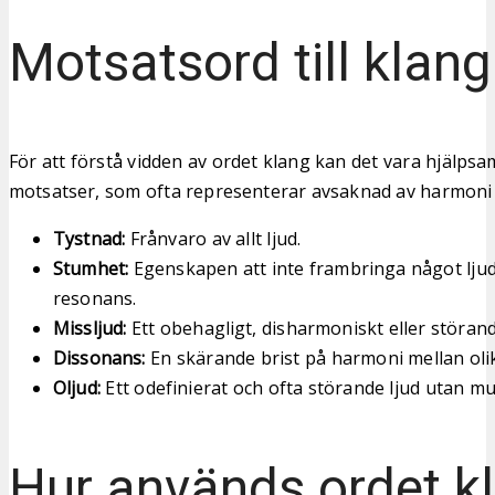
Motsatsord till klang
För att förstå vidden av ordet klang kan det vara hjälpsamt
motsatser, som ofta representerar avsaknad av harmoni e
Tystnad:
Frånvaro av allt ljud.
Stumhet:
Egenskapen att inte frambringa något ljud
resonans.
Missljud:
Ett obehagligt, disharmoniskt eller störand
Dissonans:
En skärande brist på harmoni mellan olika
Oljud:
Ett odefinierat och ofta störande ljud utan mus
Hur används ordet k