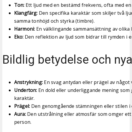
Ton:
Ett ljud med en bestämd frekvens, ofta med en m
Klangfärg:
Den specifika karaktär som skiljer två lj
samma tonhöjd och styrka (timbre).
Harmoni:
En välklingande sammansättning av olika lj
Eko:
Den reflektion av ljud som bidrar till rymden i e
Bildlig betydelse och ny
Anstrykning:
En svag antydan eller prägel av något vi
Underton:
En dold eller underliggande mening som 
karaktär.
Prägel:
Den genomgående stämningen eller stilen i ett
Aura:
Den utstrålning eller atmosfär som omger ett
person.