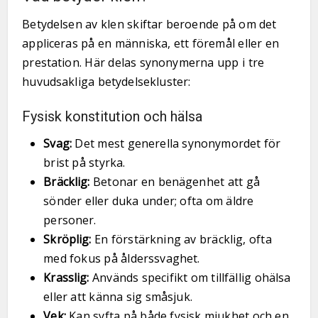
Betydelsen av klen skiftar beroende på om det
appliceras på en människa, ett föremål eller en
prestation. Här delas synonymerna upp i tre
huvudsakliga betydelsekluster:
Fysisk konstitution och hälsa
Svag:
Det mest generella synonymordet för
brist på styrka.
Bräcklig:
Betonar en benägenhet att gå
sönder eller duka under; ofta om äldre
personer.
Skröplig:
En förstärkning av bräcklig, ofta
med fokus på ålderssvaghet.
Krasslig:
Används specifikt om tillfällig ohälsa
eller att känna sig småsjuk.
Vek:
Kan syfta på både fysisk mjukhet och en