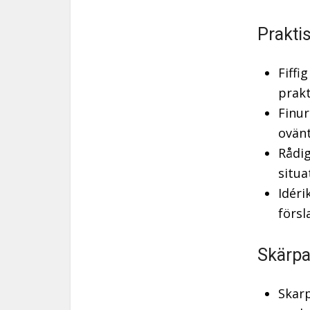
Prakti
Fiffi
prakt
Finur
ovänt
Rådi
situa
Idéri
försl
Skärpa
Skar