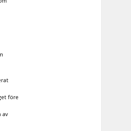
som
en
erat
get före
a av