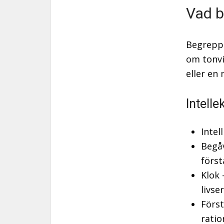
Vad b
Begreppe
om tonvi
eller en
Intell
Intel
Begåv
först
Klok 
livse
Förs
ratio