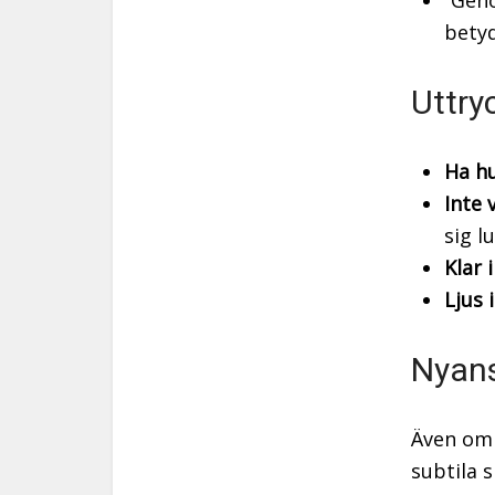
“Geno
betyd
Uttryc
Ha h
Inte 
sig l
Klar 
Ljus 
Nyans
Även om 
subtila s