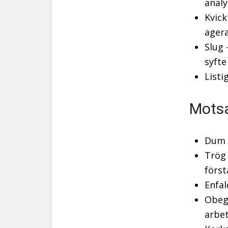
analy
Kvick
agera
Slug 
syfte 
Listi
Motsat
Dum –
Trög 
först
Enfal
Obegå
arbet