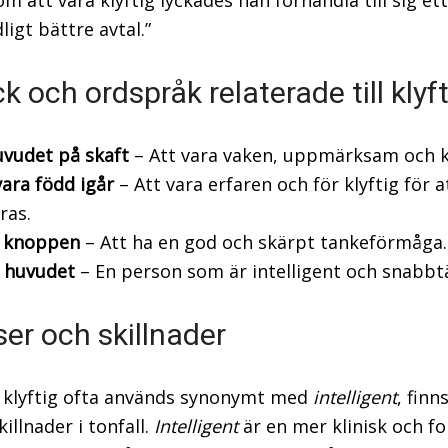
m att vara klyftig lyckades han förhandla till sig ett
ligt bättre avtal.”
k och ordspråk relaterade till klyf
uvudet på skaft
– Att vara vaken, uppmärksam och kl
vara född igår
– Att vara erfaren och för klyftig för a
uras.
i knoppen
– Att ha en god och skärpt tankeförmåga.
i huvudet
– En person som är intelligent och snabbt
er och skillnader
klyftig ofta används synonymt med
intelligent
, finn
killnader i tonfall.
Intelligent
är en mer klinisk och fo