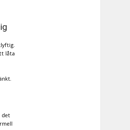
tig
yftig.
tt låta
änkt.
s det
rmell