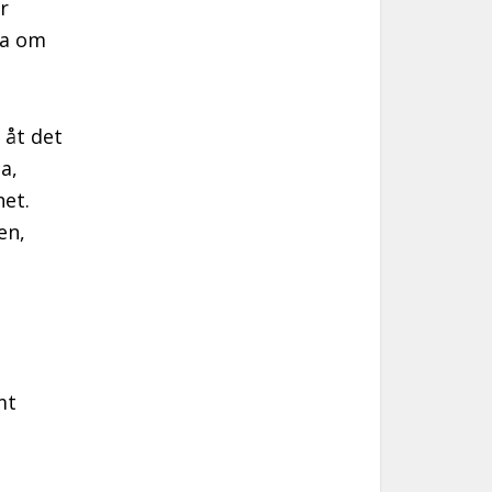
r
ta om
 åt det
a,
et.
en,
mt