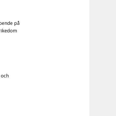
roende på
srikedom
a och