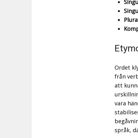
Singu
Singu
Plur
Komp
Etymo
Ordet kl
från ver
att kunna
urskilln
vara händ
stabilis
begåvning
språk, dä