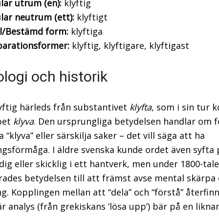
lar utrum (en):
klyftig
lar neutrum (ett):
klyftigt
al/Bestämd form:
klyftiga
arationsformer:
klyftig, klyftigare, klyftigast
logi och historik
yftig härleds från substantivet
klyfta
, som i sin tur
bet
klyva
. Den ursprungliga betydelsen handlar om
 “klyva” eller särskilja saker – det vill säga att ha
ingsförmåga. I äldre svenska kunde ordet även syfta 
ig eller skicklig i ett hantverk, men under 1800-tale
erades betydelsen till att främst avse mental skärpa
. Kopplingen mellan att “dela” och “förstå” återfinns
r analys (från grekiskans ‘lösa upp’) bär på en likna