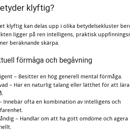
etyder klyftig?
t klyftig kan delas upp i olika betydelsekluster be
kten ligger på ren intelligens, praktisk uppfinning
 mer beräknande skärpa.
ektuell förmåga och begåvning
ligent – Besitter en hög generell mental förmåga.
ad – Har en naturlig talang eller lätthet för att lär
å.
– Innebär ofta en kombination av intelligens och
rfarenhet.
tåndig – Handlar om att ha gott omdöme och agera
nellt.