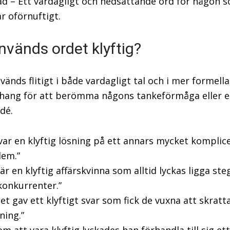
d – Ett vardagligt och nedsättande ord för någon 
r oförnuftigt.
nvänds ordet klyftig?
änds flitigt i både vardagligt tal och i mer formella
ang för att berömma någons tankeförmåga eller 
idé.
var en klyftig lösning på ett annars mycket komplic
lem.”
är en klyftig affärskvinna som alltid lyckas ligga ste
konkurrenter.”
et gav ett klyftigt svar som fick de vuxna att skratt
ning.”