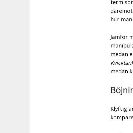
term som
däremot 
hur man 
Jämför m
manipula
medan en
Kvicktän
medan kl
Böjni
Klyftig 
kompare