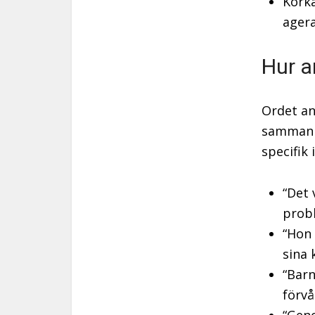
Korka
agera
Hur a
Ordet anv
sammanh
specifik 
“Det 
prob
“Hon 
sina 
“Barn
förvå