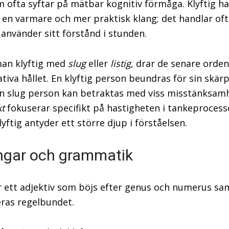
 ofta syftar på mätbar kognitiv förmåga. Klyftig ha
en varmare och mer praktisk klang; det handlar of
använder sitt förstånd i stunden.
an klyftig med
slug
eller
listig
, drar de senare orden
tiva hållet. En klyftig person beundras för sin skärp
 slug person kan betraktas med viss misstänksamh
kt
fokuserar specifikt på hastigheten i tankeprocess
yftig antyder ett större djup i förståelsen.
ngar och grammatik
är ett adjektiv som böjs efter genus och numerus sa
ras regelbundet.