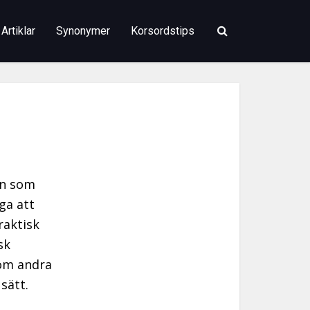
Artiklar
Synonymer
Korsordstips
on som
ga att
raktisk
sk
som andra
sätt.