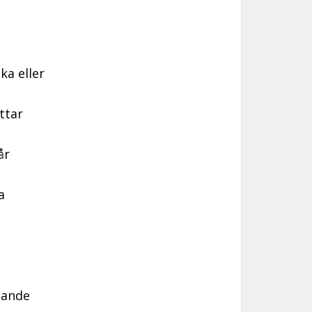
ka eller
ttar
år
a
dande