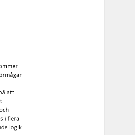
 kommer
 förmågan
på att
t
 och
 i flera
nde logik.