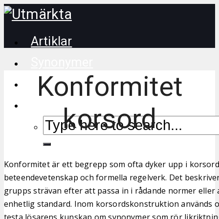
Artiklar
Synonymer
Konformitet
Korsordstips
korsord
Konformitet är ett begrepp som ofta dyker upp i korsord
beteendevetenskap och formella regelverk. Det beskriver 
grupps strävan efter att passa in i rådande normer eller 
enhetlig standard. Inom korsordskonstruktion används or
testa lösarens kunskap om synonymer som rör likriktnin