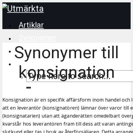
Artiklar
Synonymer
Synonymer till
Korsordstips
konsignation
Konsignation är en specifik affärsform inom handel och 
att en leverantör (konsignatören) lämnar över varor till e
(konsignatarien) utan att äganderätten omedelbart över
kvarstår hos leverantören fram till dess att varan antingen
slutkund eller tas i bruk av återförsäljaren. Detta arra