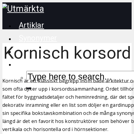
Artiklar
Synonymer
Kornisch korsord
Korsordstips
Kornisch är ett klassiskt begrepp inom både arkitektur 
som ofta dyker upp i korsordssammanhang. Ordet tillhör
fältet för byggnadsdetaljer och heminredning, där det spe
dekorativ inramning eller en list som döljer en gardinup
sin specifika bokstavskombination och de många synony
längd är det en favorit hos konstruktörer som behöver
vertikala och horisontella ord i hörnsektioner.