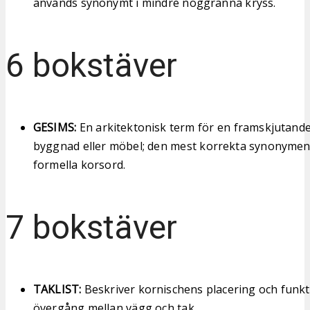
används synonymt i mindre noggranna kryss.
6 bokstäver
GESIMS:
En arkitektonisk term för en framskjutande
byggnad eller möbel; den mest korrekta synonymen i
formella korsord.
7 bokstäver
TAKLIST:
Beskriver kornischens placering och funk
övergång mellan vägg och tak.