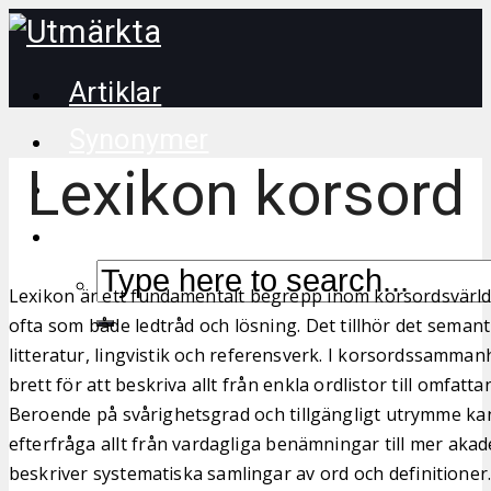
Artiklar
Synonymer
Lexikon korsord
Korsordstips
Lexikon är ett fundamentalt begrepp inom korsordsvärl
ofta som både ledtråd och lösning. Det tillhör det semanti
litteratur, lingvistik och referensverk. I korsordssamma
brett för att beskriva allt från enkla ordlistor till omfatt
Beroende på svårighetsgrad och tillgängligt utrymme k
efterfråga allt från vardagliga benämningar till mer ak
beskriver systematiska samlingar av ord och definitioner