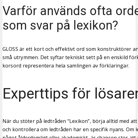
Varför används ofta or
som svar på lexikon?
GLOSS är ett kort och effektivt ord som konstruktörer anv
små utrymmen. Det syftar tekniskt sett på en enskild för
korsord representera hela samlingen av förklaringar.
Experttips för lösare
När du stöter på ledtråden “Lexikon”, börja alltid med a
och kontrollera om ledtråden har en specifik nyans. Om 
något ålderdomligt eller akademiskt, är chansen stor att