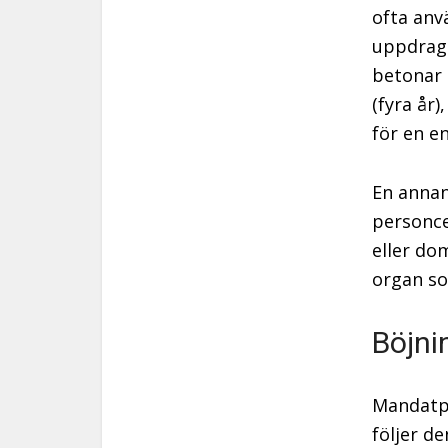
ofta anv
uppdrage
betonar 
(fyra år
för en e
En annan
personce
eller do
organ so
Böjni
Mandatpe
följer d