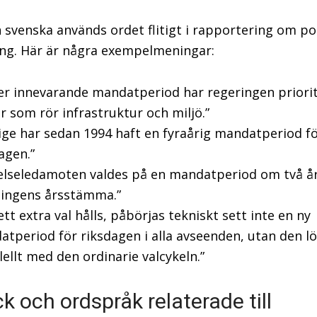
 svenska används ordet flitigt i rapportering om pol
ing. Här är några exempelmeningar:
r innevarande mandatperiod har regeringen priori
r som rör infrastruktur och miljö.”
ige har sedan 1994 haft en fyraårig mandatperiod f
agen.”
elseledamoten valdes på en mandatperiod om två år
ningens årsstämma.”
tt extra val hålls, påbörjas tekniskt sett inte en ny
tperiod för riksdagen i alla avseenden, utan den l
lellt med den ordinarie valcykeln.”
ck och ordspråk relaterade till