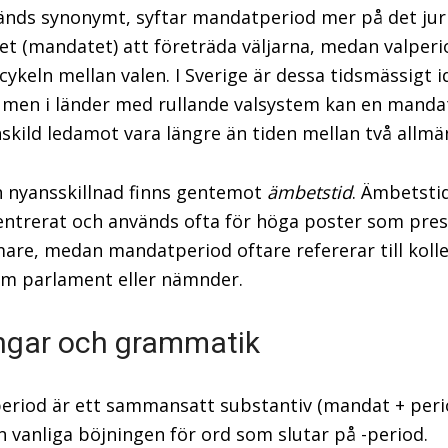
änds synonymt, syftar mandatperiod mer på det jur
t (mandatet) att företräda väljarna, medan valperi
cykeln mellan valen. I Sverige är dessa tidsmässigt i
), men i länder med rullande valsystem kan en mand
nskild ledamot vara längre än tiden mellan två allmä
 nyansskillnad finns gentemot
ämbetstid
. Ämbetsti
ntrerat och används ofta för höga poster som pres
mare, medan mandatperiod oftare refererar till kolle
m parlament eller nämnder.
ngar och grammatik
riod är ett sammansatt substantiv (mandat + peri
en vanliga böjningen för ord som slutar på -period.