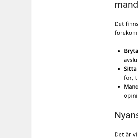
mand
Det finn
förekomm
Bryt
avslu
Sitta
för, 
Mand
opini
Nyans
Det är vi