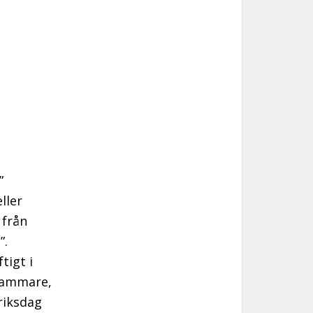
”
eller
 från
”.
tigt i
 kammare,
riksdag