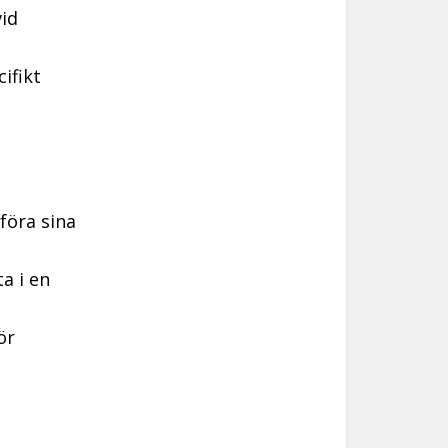
vid
ifikt
föra sina
a i en
ör