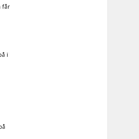
 får
å i
på