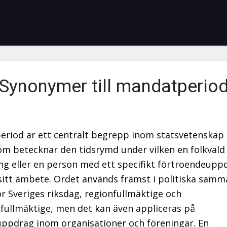
Synonymer till mandatperio
riod är ett centralt begrepp inom statsvetenskap
som betecknar den tidsrymd under vilken en folkvald
ng eller en person med ett specifikt förtroendeupp
sitt ämbete. Ordet används främst i politiska sam
r Sveriges riksdag, regionfullmäktige och
llmäktige, men det kan även appliceras på
uppdrag inom organisationer och föreningar. En