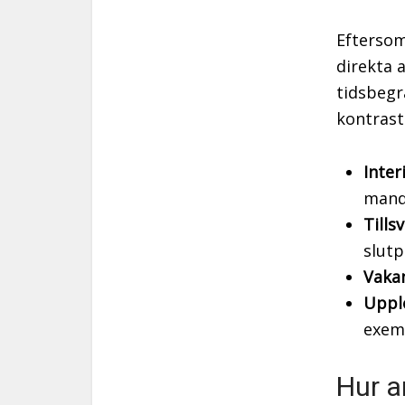
Eftersom
direkta 
tidsbegr
kontrast
Inter
mand
Tills
slutp
Vaka
Uppl
exemp
Hur a