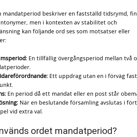
 mandatperiod beskriver en fastställd tidsrymd, fin
antonymer, men i kontexten av stabilitet och
änsning kan följande ord ses som motsatser eller
er:
imsperiod:
En tillfällig övergångsperiod mellan två o
atperioder.
vidareförordnande:
Ett uppdrag utan en i förväg fast
unkt.
ns:
En period då ett mandat eller en post står obem
ösning:
När en beslutande församling avslutas i förtid
el vid extra val.
nvänds ordet mandatperiod?