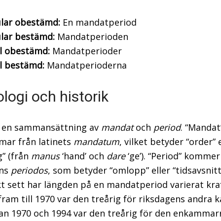
ular obestämd:
En mandatperiod
ular bestämd:
Mandatperioden
l obestämd:
Mandatperioder
l bestämd:
Mandatperioderna
logi och historik
r en sammansättning av
mandat
och
period
. “Mandat
ar från latinets
mandatum
, vilket betyder “order” 
” (från
manus
‘hand’ och
dare
‘ge’). “Period” kommer
ans
periodos
, som betyder “omlopp” eller “tidsavsnitt
kt sett har längden på en mandatperiod varierat kraf
 fram till 1970 var den treårig för riksdagens andra
an 1970 och 1994 var den treårig för den enkammar