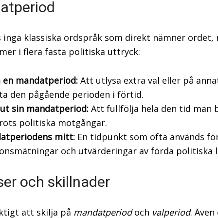
atperiod
s inga klassiska ordspråk som direkt nämner ordet,
er i flera fasta politiska uttryck:
a en mandatperiod:
Att utlysa extra val eller på anna
ta den pågående perioden i förtid.
 ut sin mandatperiod:
Att fullfölja hela den tid man b
trots politiska motgångar.
atperiodens mitt:
En tidpunkt som ofta används fö
onsmätningar och utvärderingar av förda politiska l
er och skillnader
ktigt att skilja på
mandatperiod
och
valperiod
. Även