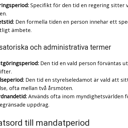
ingsperiod:
Specifikt för den tid en regering sitter 
en.
tstid:
Den formella tiden en person innehar ett spec
tligt ämbete.
satoriska och administrativa termer
tgöringsperiod:
Den tid en vald person förväntas ut
fter.
lseperiod:
Den tid en styrelseledamot är vald att sitt
lse, ofta mellan två årsmöten.
rdnandetid:
Används ofta inom myndighetsvärlden f
begränsade uppdrag.
tsord till mandatperiod