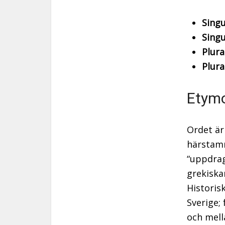
Sing
Sing
Plura
Plura
Etymo
Ordet ä
härstamm
“uppdrag
grekisk
Historis
Sverige;
och mell