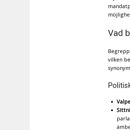
mandatpe
möjlighe
Vad b
Begreppe
vilken b
synonyme
Politi
Valpe
Sittn
parla
ämbe