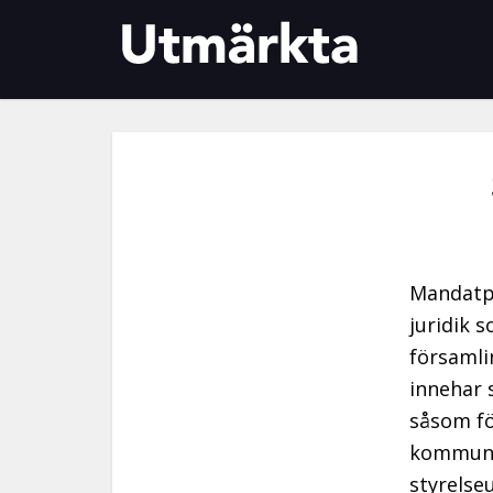
Mandatpe
juridik 
församli
innehar 
såsom fö
kommunfu
styrelse