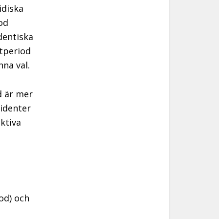
idiska
od
dentiska
atperiod
nna val.
d är mer
identer
ktiva
od) och