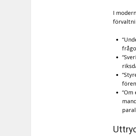
I modern
förvaltn
“Unde
frågo
“Sver
riksd
“Styr
före
“Om e
manda
paral
Uttry