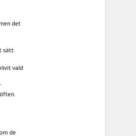
 men det
t sätt
livit vald
r
öften.
 om de