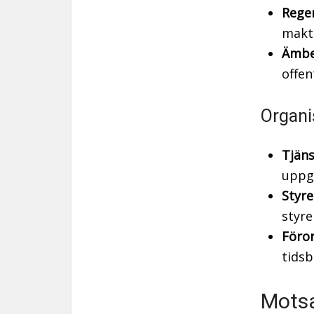
Reger
makt
Ämbe
offen
Organi
Tjäns
uppgi
Styre
styre
Föro
tids
Motsa