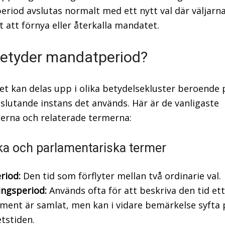
riod avslutas normalt med ett nytt val där väljarna
t att förnya eller återkalla mandatet.
etyder mandatperiod?
t kan delas upp i olika betydelsekluster beroende p
eslutande instans det används. Här är de vanligaste
rna och relaterade termerna:
ska och parlamentariska termer
riod:
Den tid som förflyter mellan två ordinarie val.
ingsperiod:
Används ofta för att beskriva den tid ett
ment är samlat, men kan i vidare bemärkelse syfta 
tstiden.