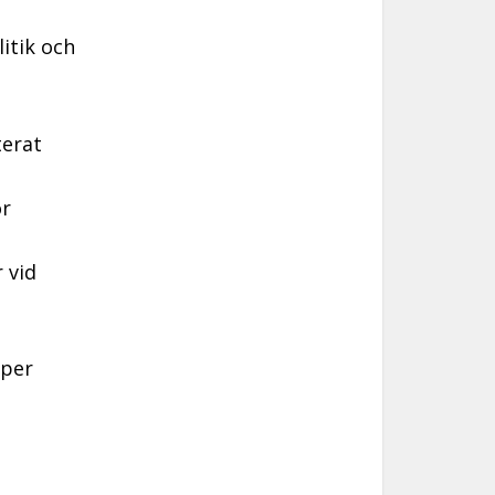
itik och
terat
ör
 vid
öper