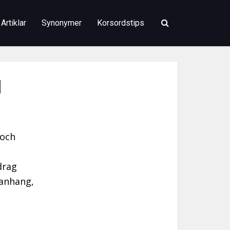
Artiklar
Synonymer
Korsordstips
d
 och
drag
manhang,