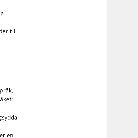
la
er till
pråk,
åket:
igsydda
er en