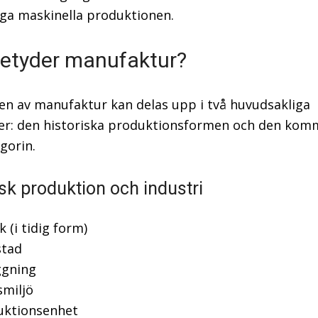
iga maskinella produktionen.
etyder manufaktur?
en av manufaktur kan delas upp i två huvudsakliga
er: den historiska produktionsformen och den komm
gorin.
isk produktion och industri
k (i tidig form)
stad
ggning
smiljö
uktionsenhet