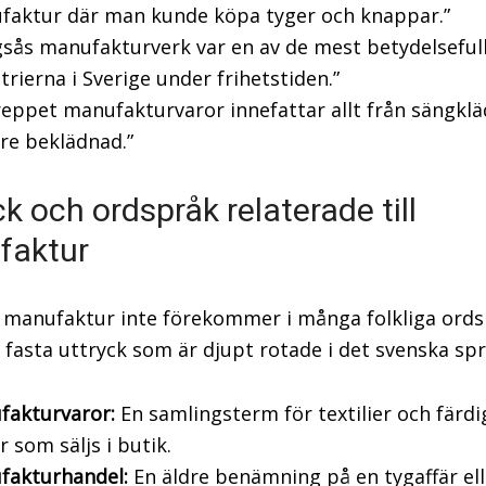
faktur där man kunde köpa tyger och knappar.”
gsås manufakturverk var en av de mest betydelseful
trierna i Sverige under frihetstiden.”
eppet manufakturvaror innefattar allt från sängkläd
re beklädnad.”
ck och ordspråk relaterade till
faktur
manufaktur inte förekommer i många folkliga ords
t fasta uttryck som är djupt rotade i det svenska spr
fakturvaror:
En samlingsterm för textilier och färd
r som säljs i butik.
fakturhandel:
En äldre benämning på en tygaffär ell