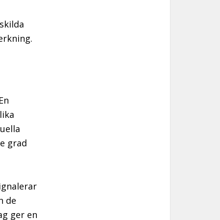
skilda
erkning.
 En
lika
uella
re grad
ignalerar
ån de
ag ger en