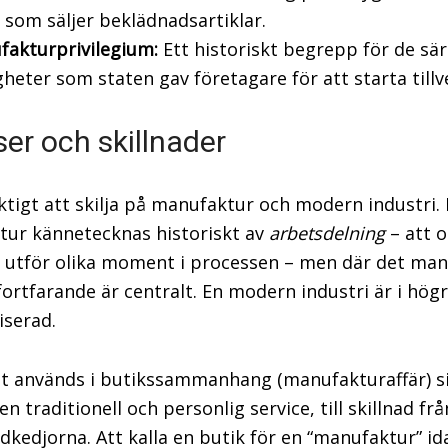
 som säljer beklädnadsartiklar.
fakturprivilegium:
Ett historiskt begrepp för de sär
gheter som staten gav företagare för att starta tillv
er och skillnader
iktigt att skilja på manufaktur och modern industri.
ur kännetecknas historiskt av
arbetsdelning
– att o
 utför olika moment i processen – men där det man
fortfarande är centralt. En modern industri är i hög
serad.
t används i butikssammanhang (manufakturaffär) s
en traditionell och personlig service, till skillnad fr
ädkedjorna. Att kalla en butik för en “manufaktur” id