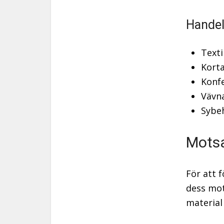
Handel
Texti
Korta
Konf
Vävn
Sybe
Motsa
För att 
dess mot
material