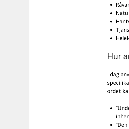
Råvar
Natu
Hantv
Tjäns
Helel
Hur a
I dag an
specifik
ordet ka
“Unde
inhe
“Den 