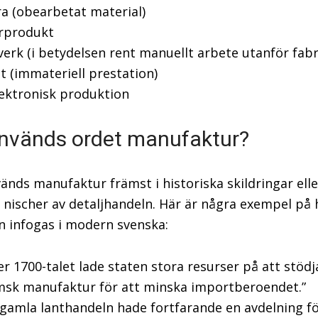
a (obearbetat material)
rprodukt
erk (i betydelsen rent manuellt arbete utanför fabr
t (immateriell prestation)
ektronisk produktion
nvänds ordet manufaktur?
vänds manufaktur främst i historiska skildringar ell
a nischer av detaljhandeln. Här är några exempel på 
n infogas i modern svenska:
r 1700-talet lade staten stora resurser på att stödj
msk manufaktur för att minska importberoendet.”
gamla lanthandeln hade fortfarande en avdelning f