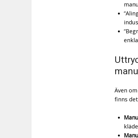
manu
“Alin
indus
“Begr
enkla
Uttry
manu
Även om 
finns de
Manu
kläde
Manu