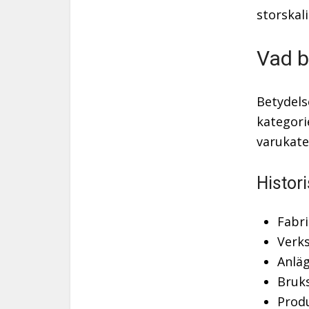
storskal
Vad b
Betydels
kategori
varukate
Histor
Fabri
Verk
Anlä
Bruk
Prod