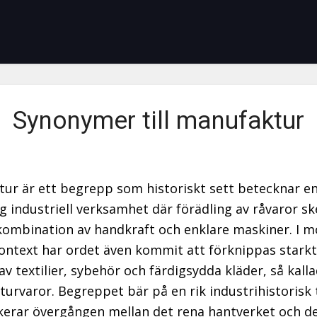
Synonymer till manufaktur
ur är ett begrepp som historiskt sett betecknar e
g industriell verksamhet där förädling av råvaror sk
ombination av handkraft och enklare maskiner. I 
ontext har ordet även kommit att förknippas stark
av textilier, sybehör och färdigsydda kläder, så kall
urvaror. Begreppet bär på en rik industrihistorisk
erar övergången mellan det rena hantverket och d