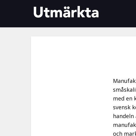
Manufakt
småskali
med en k
svensk k
handeln 
manufakt
och mark