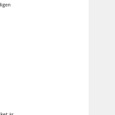
digen
ilket är