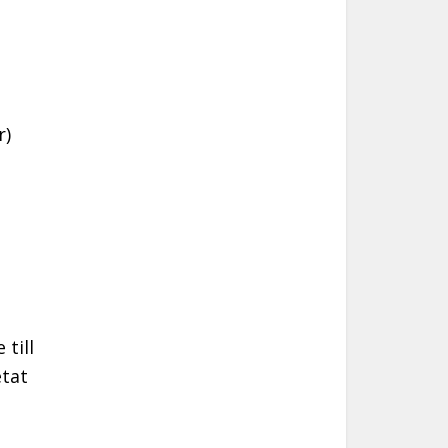
r)
 till
etat