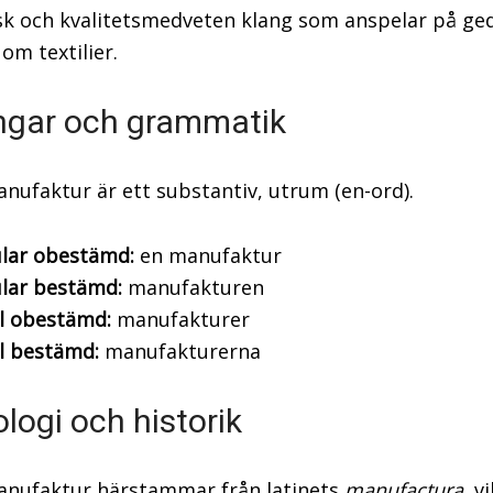
sk och kvalitetsmedveten klang som anspelar på ge
om textilier.
ngar och grammatik
nufaktur är ett substantiv, utrum (en-ord).
ular obestämd:
en manufaktur
ular bestämd:
manufakturen
l obestämd:
manufakturer
l bestämd:
manufakturerna
logi och historik
nufaktur härstammar från latinets
manufactura
, v