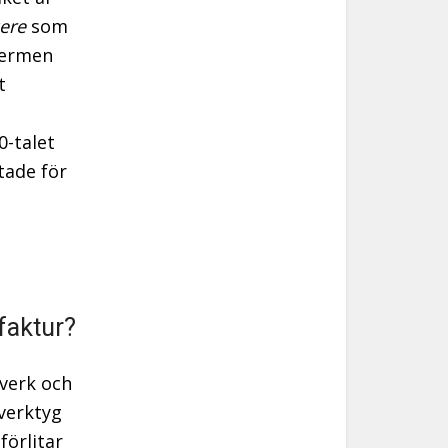
ere
som
 Termen
t
0-talet
tade för
faktur?
tverk och
verktyg
örlitar