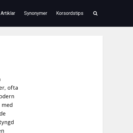
Artiklar
Synonymer
Korsordstips
n
er, ofta
modern
t med
ade
 tyngd
en