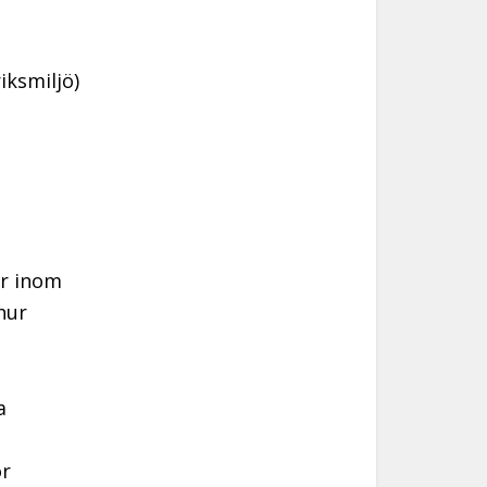
iksmiljö)
er inom
hur
a
ör