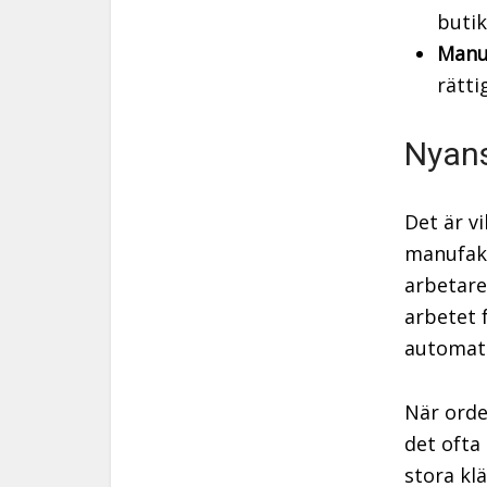
butik
Manu
rätti
Nyans
Det är v
manufakt
arbetare
arbetet 
automati
När orde
det ofta 
stora kl