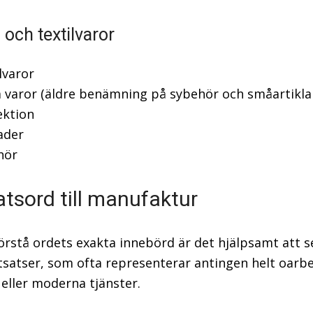
 och textilvaror
lvaror
 varor (äldre benämning på sybehör och småartikla
ektion
ader
hör
tsord till manufaktur
förstå ordets exakta innebörd är det hjälpsamt att se
satser, som ofta representerar antingen helt oarb
 eller moderna tjänster.