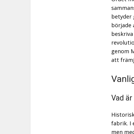
sammans
betyder 
började 
beskriva
revolutio
genom Ma
att främ
Vanli
Vad är
Historis
fabrik. 
men med 