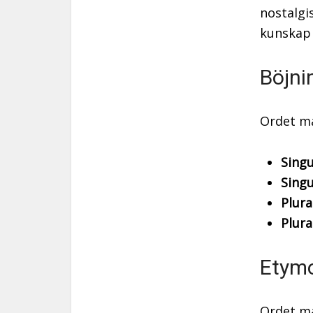
nostalgi
kunskap 
Böjni
Ordet ma
Sing
Sing
Plura
Plura
Etymo
Ordet ma