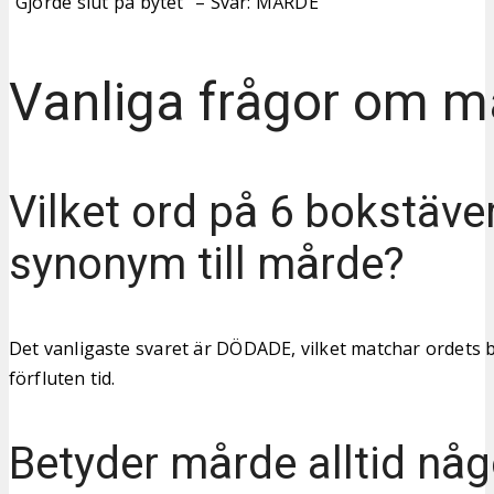
“Gjorde slut på bytet” – Svar: MÅRDE
Vanliga frågor om m
Vilket ord på 6 bokstäver
synonym till mårde?
Det vanligaste svaret är DÖDADE, vilket matchar ordets 
förfluten tid.
Betyder mårde alltid nå