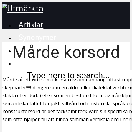
Artiklar
Synonymer
Mårde korsord
Korsordstips
Mårde är ett ord som i korsordssammanhang oftast uppträ
skepnader: antingen som en äldre eller dialektal verbfor
slakta eller döda) eller som en bestämd form av mårddjure
semantiska fältet för jakt, viltvård och historiskt språkb
konstruktörsord är det tacksamt tack vare sin specifika
som ofta hjälper till att binda samman vertikala ord i hör