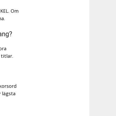
ENKEL. Om
ma.
ang?
ora
titlar.
 korsord
 lägsta