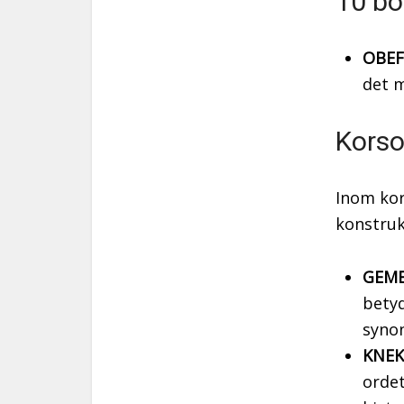
10 bo
OBEF
det m
Korso
Inom kor
konstruk
GEME
betyd
synon
KNEK
ordet