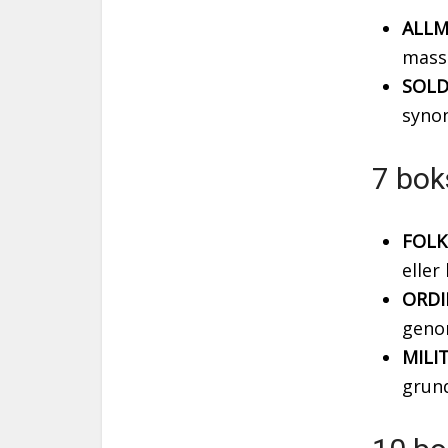
ALLM
mass
SOLD
syno
7 bok
FOLK
eller
ORDI
genom
MILI
grun