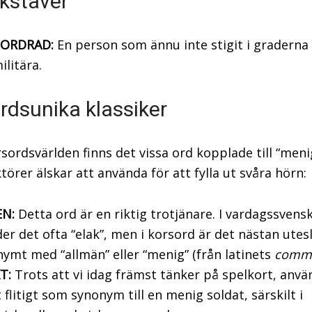
kstäver
ORDRAD:
En person som ännu inte stigit i graderna
ilitära.
rdsunika klassiker
sordsvärlden finns det vissa ord kopplade till “men
törer älskar att använda för att fylla ut svåra hörn:
N:
Detta ord är en riktig trotjänare. I vardagssvens
er det ofta “elak”, men i korsord är det nästan ute
ymt med “allmän” eller “menig” (från latinets
comm
T:
Trots att vi idag främst tänker på spelkort, anvä
 flitigt som synonym till en menig soldat, särskilt i