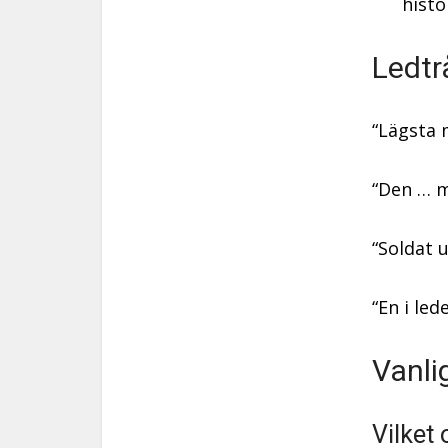
histo
Ledtr
“Lägsta 
“Den … 
“Soldat 
“En i led
Vanli
Vilket