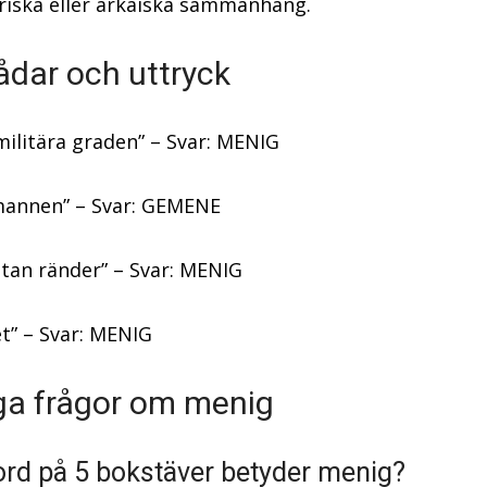
riska eller arkaiska sammanhang.
ådar och uttryck
militära graden” – Svar: MENIG
mannen” – Svar: GEMENE
utan ränder” – Svar: MENIG
et” – Svar: MENIG
ga frågor om menig
 ord på 5 bokstäver betyder menig?