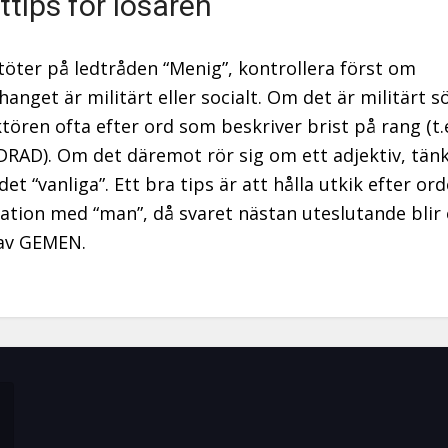
ttips för lösaren
töter på ledtråden “Menig”, kontrollera först om
nget är militärt eller socialt. Om det är militärt s
tören ofta efter ord som beskriver brist på rang (t.
AD). Om det däremot rör sig om ett adjektiv, tänk
et “vanliga”. Ett bra tips är att hålla utkik efter or
ation med “man”, då svaret nästan uteslutande blir
 av GEMEN.