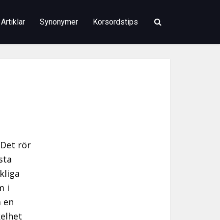
Artiklar
Synonymer
Korsordstips
 Det rör
sta
kliga
m i
m en
kelhet