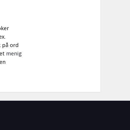
öker
ex.
 på ord
det
menig
 en