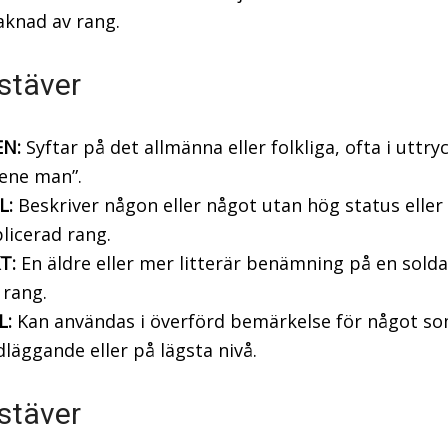
saknad av rang.
stäver
N:
Syftar på det allmänna eller folkliga, ofta i uttry
ene man”.
L:
Beskriver någon eller något utan hög status eller
licerad rang.
T:
En äldre eller mer litterär benämning på en solda
 rang.
L:
Kan användas i överförd bemärkelse för något so
läggande eller på lägsta nivå.
stäver