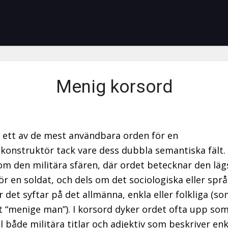
Menig korsord
 ett av de mest användbara orden för en
konstruktör tack vare dess dubbla semantiska fält.
 om den militära sfären, där ordet betecknar den läg
ör en soldat, och dels om det sociologiska eller språ
r det syftar på det allmänna, enkla eller folkliga (so
t “menige man”). I korsord dyker ordet ofta upp so
ll både militära titlar och adjektiv som beskriver en