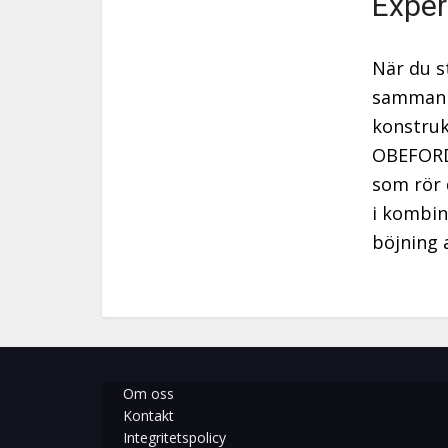
Exper
När du s
sammanha
konstruk
OBEFORDR
som rör d
i kombin
böjning
Om oss
Kontakt
Integritetspolicy