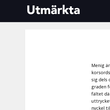
Menig är
korsords
sig dels
graden f
fältet dä
uttrycke
nyckel ti