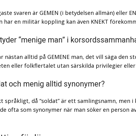
gaste svaren är GEMEN (i betydelsen allmän) eller 
n har en militär koppling kan även KNEKT förekom
tyder “menige man” i korsordssammanh
ar nästan alltid på GEMENE man, det vill säga den st
en eller folkflertalet utan särskilda privilegier eller 
dat och menig alltid synonymer?
ikt språkligt, då “soldat” är ett samlingsnamn, men i
de ofta som synonymer när man söker en person av