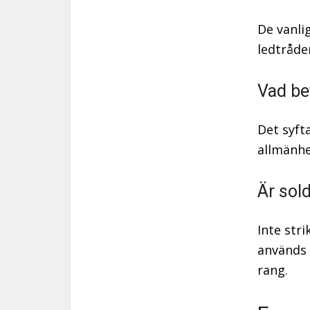
De vanli
ledtråde
Vad be
Det syft
allmänhet
Är sol
Inte str
används 
rang.