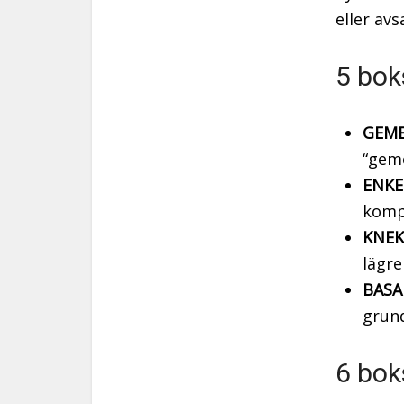
eller av
5 bok
GEME
“gem
ENKE
komp
KNEK
lägre
BASA
grund
6 bok