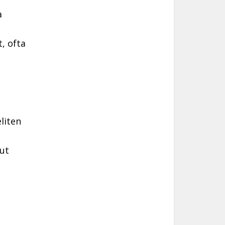
a
, ofta
eliten
 ut