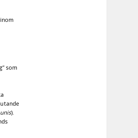
 inom
ig” som
ka
slutande
unis
).
nds