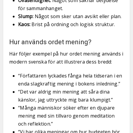
Oväsentlighet:
Något som saknar betydelse
för sammanhanget.
Slump:
Något som sker utan avsikt eller plan.
Kaos:
Brist på ordning och logisk struktur.
Hur används ordet mening?
Här följer exempel på hur ordet mening används i
modern svenska för att illustrera dess bredd:
“Författaren lyckades fånga hela tidseran i en
enda slagkraftig mening i bokens inledning.”
“Det var aldrig min mening att såra dina
känslor, jag uttryckte mig bara klumpigt.”
“Många människor söker efter en djupare
mening med sin tillvaro genom meditation
och reflektion.”
“Vi har olika meningar om hur budgeten bör