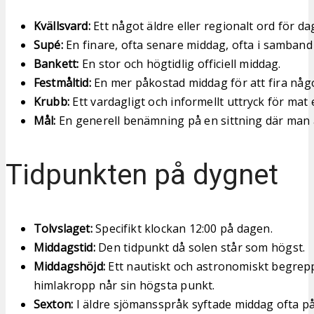
Kvällsvard:
Ett något äldre eller regionalt ord för da
Supé:
En finare, ofta senare middag, ofta i samban
Bankett:
En stor och högtidlig officiell middag.
Festmåltid:
En mer påkostad middag för att fira något
Krubb:
Ett vardagligt och informellt uttryck för mat e
Mål:
En generell benämning på en sittning där man 
Tidpunkten på dygnet
Tolvslaget:
Specifikt klockan 12:00 på dagen.
Middagstid:
Den tidpunkt då solen står som högst.
Middagshöjd:
Ett nautiskt och astronomiskt begrepp
himlakropp når sin högsta punkt.
Sexton:
I äldre sjömansspråk syftade middag ofta p