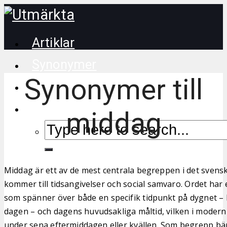
Artiklar
Synonymer
Synonymer till
Korsordstips
middag
Middag är ett av de mest centrala begreppen i det svens
kommer till tidsangivelser och social samvaro. Ordet har
som spänner över både en specifik tidpunkt på dygnet – 
dagen – och dagens huvudsakliga måltid, vilken i modern 
under sena eftermiddagen eller kvällen. Som begrepp bä