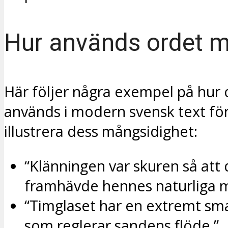
Hur används ordet m
Här följer några exempel på hur 
används i modern svensk text för
illustrera dess mångsidighet:
“Klänningen var skuren så att
framhävde hennes naturliga m
“Timglaset har en extremt sm
som reglerar sandens flöde.”