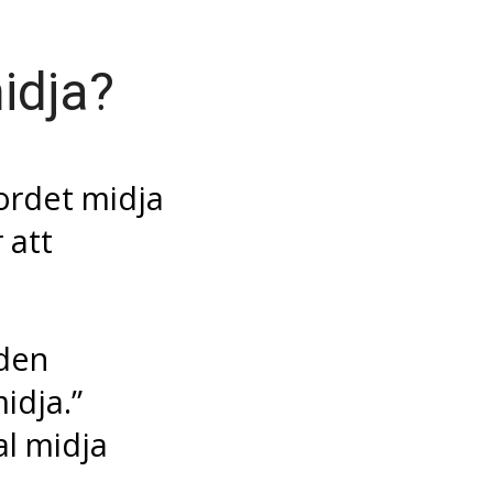
idja?
ordet midja
 att
 den
idja.”
al midja