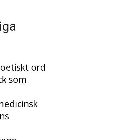
iga
poetiskt ord
yck som
medicinsk
ens