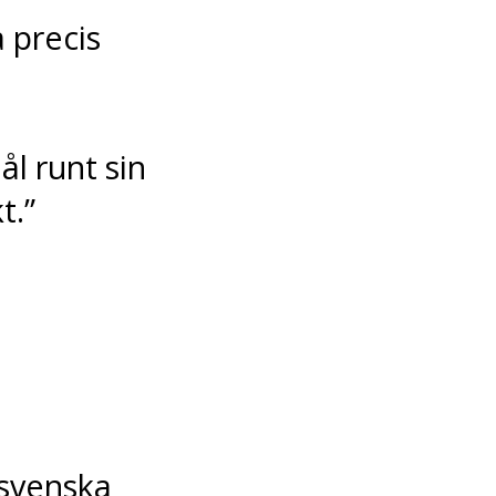
a precis
ål runt sin
t.”
t svenska