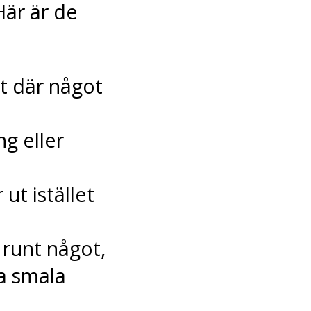
Här är de
t där något
g eller
ut istället
 runt något,
ka smala