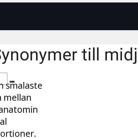
ynonymer till mid
en smalaste
n mellan
 anatomin
al
ortioner.