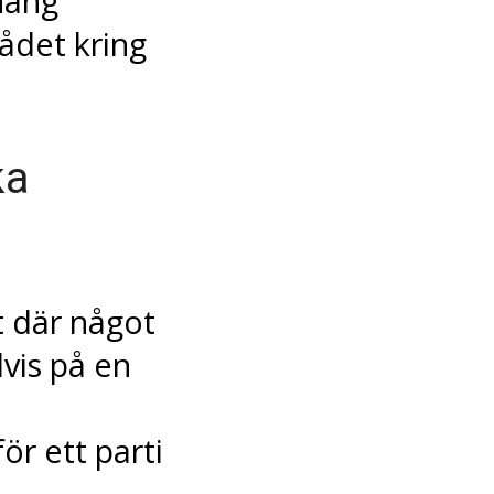
hang
ådet kring
ka
t där något
vis på en
ör ett parti