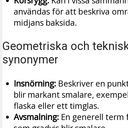
Korsrygg:
Kan i vissa samman
användas för att beskriva omr
midjans baksida.
Geometriska och teknis
synonymer
Insnörning:
Beskriver en punk
blir markant smalare, exempel
flaska eller ett timglas.
Avsmalning:
En generell term f
som gradvis blir smalare.