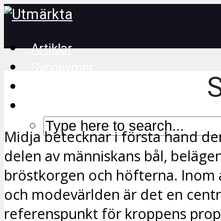
Artiklar
Synonymer
S
Korsordstips
Midja betecknar i första hand d
delen av människans bål, beläge
bröstkorgen och höfterna. Inom
och modevärlden är det en centr
referenspunkt för kroppens prop