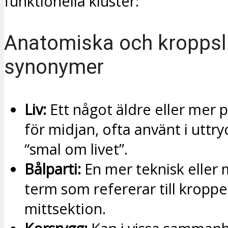
funktionella kluster:
Anatomiska och kroppsl
synonymer
Liv:
Ett något äldre eller mer 
för midjan, ofta använt i uttr
“smal om livet”.
Bålparti:
En mer teknisk eller 
term som refererar till kropp
mittsektion.