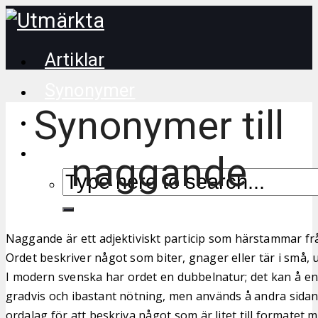
Artiklar
Synonymer
Synonymer till
Korsordstips
naggande
Naggande är ett adjektiviskt particip som härstammar f
Ordet beskriver något som biter, gnager eller tär i små,
I modern svenska har ordet en dubbelnatur; det kan å en
gradvis och ibastant nötning, men används å andra sidan fl
ordalag för att beskriva något som är litet till formatet