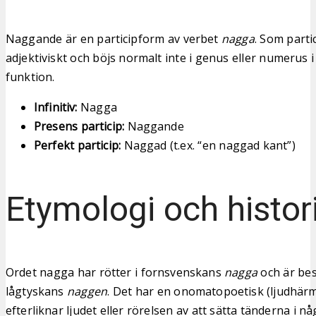
Naggande är en participform av verbet
nagga
. Som parti
adjektiviskt och böjs normalt inte i genus eller numerus i
funktion.
Infinitiv:
Nagga
Presens particip:
Naggande
Perfekt particip:
Naggad (t.ex. “en naggad kant”)
Etymologi och histor
Ordet nagga har rötter i fornsvenskans
nagga
och är bes
lågtyskans
naggen
. Det har en onomatopoetisk (ljudhär
efterliknar ljudet eller rörelsen av att sätta tänderna i nå