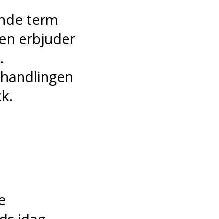
ande term
ven erbjuder
.
 handlingen
ck.
e
ds idag