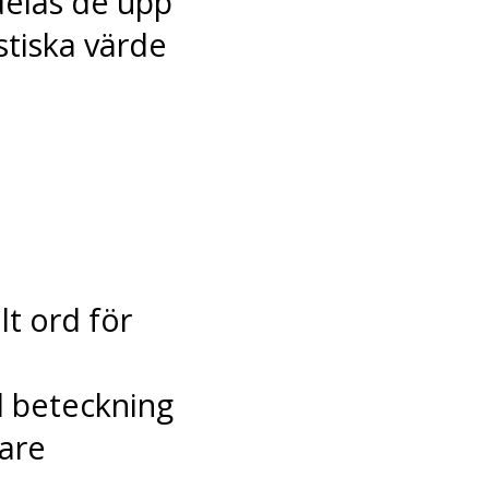
delas de upp
istiska värde
lt ord för
l beteckning
nare