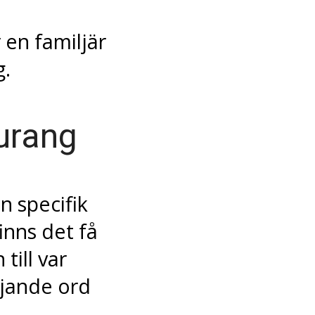
 en familjär
g.
aurang
n specifik
inns det få
till var
ljande ord