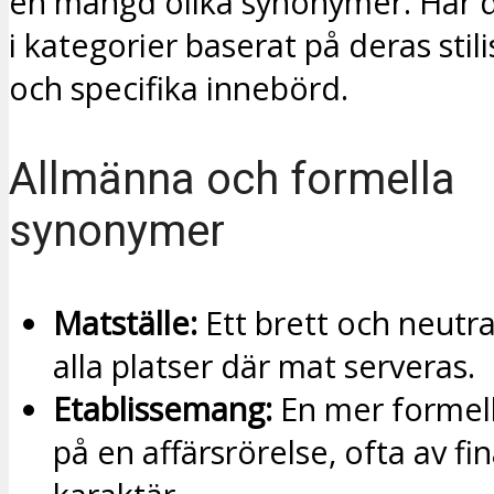
en mängd olika synonymer. Här 
i kategorier baserat på deras stil
och specifika innebörd.
Allmänna och formella
synonymer
Matställe:
Ett brett och neutra
alla platser där mat serveras.
Etablissemang:
En mer formel
på en affärsrörelse, ofta av fi