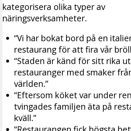
kategorisera olika typer av
näringsverksamheter.
“Vi har bokat bord på en italie
restaurang för att fira vår brö
“Staden är känd för sitt rika u
restauranger med smaker frå
världen.”
“Eftersom köket var under re
tvingades familjen äta på rest
kväll.”
“Restaurangen fick högsta bet