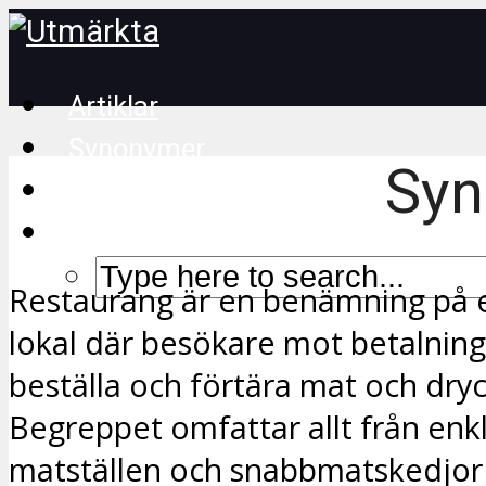
Artiklar
Synonymer
Syn
Korsordstips
Restaurang är en benämning på e
lokal där besökare mot betalning
beställa och förtära mat och dryc
Begreppet omfattar allt från enk
matställen och snabbmatskedjor t