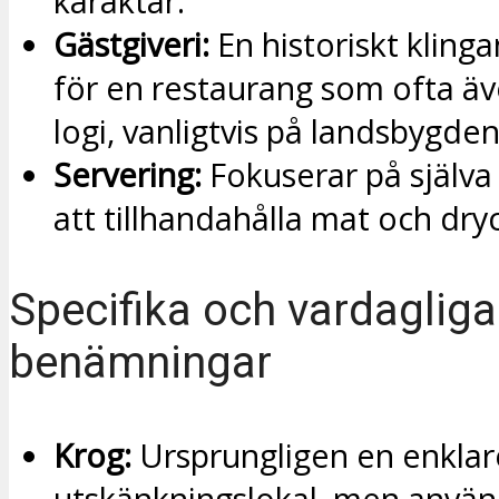
karaktär.
Gästgiveri:
En historiskt kling
för en restaurang som ofta ä
logi, vanligtvis på landsbygden
Servering:
Fokuserar på själva
att tillhandahålla mat och dry
Specifika och vardagliga
benämningar
Krog:
Ursprungligen en enklar
utskänkningslokal, men använ