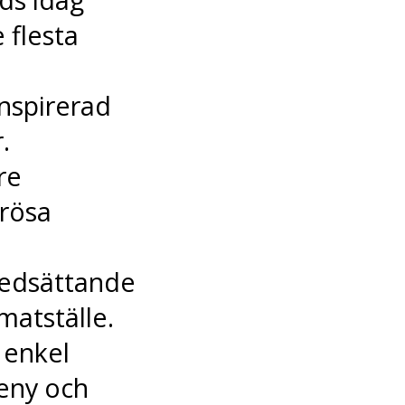
 flesta
inspirerad
.
re
rösa
nedsättande
 matställe.
 enkel
eny och