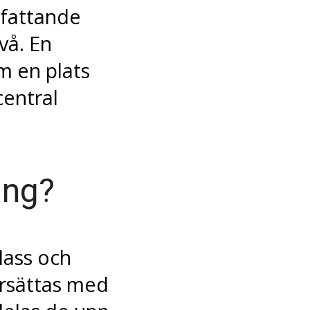
fattande
vå. En
m en plats
central
ang?
lass och
ersättas med