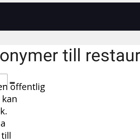
onymer till restau
n offentlig
 kan
k.
la
ill