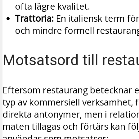
ofta lägre kvalitet.
Trattoria:
En italiensk term för
och mindre formell restauran
Motsatsord till rest
Eftersom restaurang betecknar e
typ av kommersiell verksamhet, f
direkta antonymer, men i relation 
maten tillagas och förtärs kan fö
användas som motsatser: