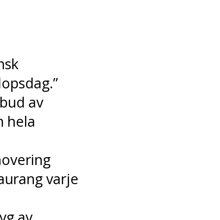
nsk
llopsdag.”
tbud av
n hela
novering
aurang varje
yg av