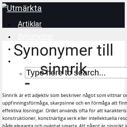
Artiklar
Synonymer
Synonymer till
Korsordstips
sinnrik
Sinnrik är ett adjektiv som beskriver något som vittnar o
uppfinningsförmåga, skarpsinne och en förmåga att fin
effektiva lösningar. Ordet används ofta för att karakteri
konstruktioner, konstnärliga verk eller intellektuella r
både eleganta och oväntat smarta. Att något är sinnrikt i