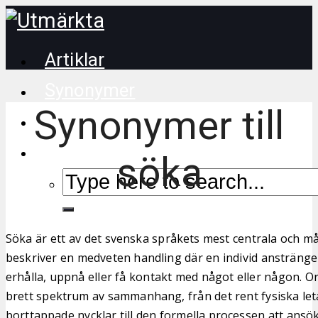
Artiklar
Synonymer
Synonymer till
Korsordstips
söka
Söka är ett av det svenska språkets mest centrala och m
beskriver en medveten handling där en individ anstränger 
erhålla, uppnå eller få kontakt med något eller någon. O
brett spektrum av sammanhang, från det rent fysiska let
borttappade nycklar till den formella processen att ansök