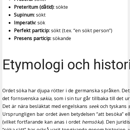
Preteritum (dåtid):
sökte
Supinum:
sökt
Imperativ:
sök
Perfekt particip:
sökt (t.ex. “en sökt person”)
Presens particip:
sökande
Etymologi och histor
Ordet söka har djupa rötter i de germanska språken. De
det fornsvenska
søkia
, som i sin tur går tillbaka till de
Det är nära besläktat med engelskans
seek
och tyskans
Ursprungligen bar ordet även betydelsen “att besöka” ell
(vilket fortfarande kan anas i ordet
hemsöka
). Den juridi
“söka rätt” har också varit tongivande genom historien, vi