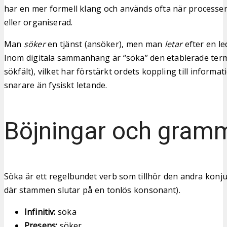
har en mer formell klang och används ofta när processe
eller organiserad.
Man
söker
en tjänst (ansöker), men man
letar
efter en le
Inom digitala sammanhang är “söka” den etablerade ter
sökfält), vilket har förstärkt ordets koppling till inform
snarare än fysiskt letande.
Böjningar och gram
Söka är ett regelbundet verb som tillhör den andra konj
där stammen slutar på en tonlös konsonant).
Infinitiv:
söka
Presens:
söker