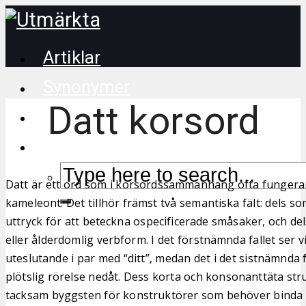
Artiklar
Synonymer
Datt korsord
Korsordstips
Datt är ett ord som i korsordssammanhang ofta fungera
kameleont. Det tillhör främst två semantiska fält: dels so
uttryck för att beteckna ospecificerade småsaker, och del
eller ålderdomlig verbform. I det förstnämnda fallet ser v
uteslutande i par med “ditt”, medan det i det sistnämnda f
plötslig rörelse nedåt. Dess korta och konsonanttäta struk
tacksam byggsten för konstruktörer som behöver binda