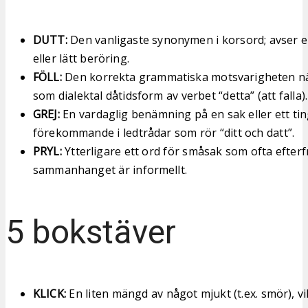
DUTT:
Den vanligaste synonymen i korsord; avser en
eller lätt beröring.
FÖLL:
Den korrekta grammatiska motsvarigheten nä
som dialektal dåtidsform av verbet “detta” (att falla).
GREJ:
En vardaglig benämning på en sak eller ett tin
förekommande i ledtrådar som rör “ditt och datt”.
PRYL:
Ytterligare ett ord för småsak som ofta efter
sammanhanget är informellt.
5 bokstäver
KLICK:
En liten mängd av något mjukt (t.ex. smör), v