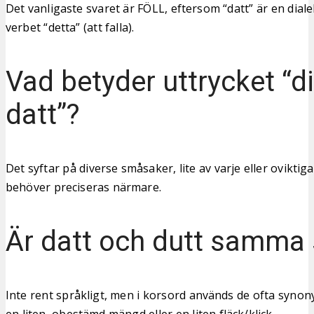
Det vanligaste svaret är FÖLL, eftersom “datt” är en dial
verbet “detta” (att falla).
Vad betyder uttrycket “di
datt”?
Det syftar på diverse småsaker, lite av varje eller oviktig
behöver preciseras närmare.
Är datt och dutt samma
Inte rent språkligt, men i korsord används de ofta synon
en liten, obestämd mängd eller en liten fläck/klick.