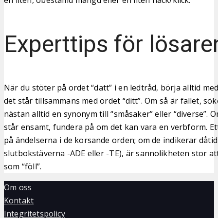
Experttips för lösare
När du stöter på ordet “datt” i en ledtråd, börja alltid me
det står tillsammans med ordet “ditt”. Om så är fallet, s
nästan alltid en synonym till “småsaker” eller “diverse”.
står ensamt, fundera på om det kan vara en verbform. Ett b
på ändelserna i de korsande orden; om de indikerar dåtid 
slutbokstäverna -ADE eller -TE), är sannolikheten stor a
som “föll”.
Om oss
Kontakt
Integritetspolicy